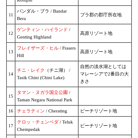
バンダル・ブラ / Bandar
11
ブラ郡の郡庁所在地
Bera
ゲンティン・ハイランド
/
12
高原リゾート地
Genting Highland
フレイザーズ・ヒル
/ Frasers
13
高原リゾート地
Hill
自然の淡水湖としては
チニ・レイク
（チニ湖） /
14
マレーシアで2番目の大
Tasik Chini (Chini Lake)
きさ
タマン・ヌガラ国立公園
/
15
Taman Negara National Park
16
チェラティン
/ Cherating
ビーチリゾート地
テロッ・チェンペダ
/ Teluk
17
ビーチリゾート地
Chempedak