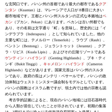
な玄関口です。パハン州の首都であり最大の都市である
クア
ンタン
（Kuantan）は、マレーシアで人口が 8番目に大きい
都市地域です。王都とパハン州スルタンの正式な本拠地は
ペ
カン
（プカン、Pekan）にあります。ペカンは古い州都でも
あり、その名前は文字通り「町」を意味し、歴史的には「イ
ンデラプラ（Inderapura）」として知られていました。他の
主要な町には、テメルロー（Temerloh）、ラウブ（Raub）、
ベントン（Bentong）、ジェラントゥット（Jerantut）、クア
ラ・リピス（Kuala Lipis）、およびその丘陵リゾートである
ゲンティン・ハイランド
（Genting Highlands）、ブキ・ティ
ンギ（Bukit Tinggi）、
キャメロン・ハイランド
（Cameron
Highlands）などがあります。国家元首はパハン州のスルタ
ンであり、政府の長はメンテリ・ベサールです。パハンの政
治体制はウェストミンスター議会制をモデルとしています。
パハンの国教はイスラム教ですが、領土内では他の宗教も認
められています。
考古学的証拠によると、現在のパハン地域には旧石器時代
から人類が居住していたことが示されています。初期の集落
は、3世紀までに徐々に古代海洋交易国家へと発展しまし