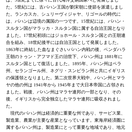
た。5世紀には、古パハン王国が劉宋朝に使節を派遣しまし
た。ランカスカ、シュリーヴィジャヤ、リゴールの時代に
は、パハンは辺境の属国の一つです。15世紀には、パハン・
スルタン国がマラッカ・スルタン国に属する自治王国となり
ました。17世紀初頭にはジョホール・スルタン国との王朝連
合を組み、18世紀後半には自治王国として発展しました。
1863年に終結した血なまぐさいパハン内戦の後、ベンダハラ
王朝のトゥン・アフマド王の治世下、パハン州は 1881年に
スルタン国として復活しました。1895年、パハン州はペラ
州、セランゴール州、ネグリ・スンビラン州と共にイギリス
の保護領となりました。第二次世界大戦中、パハン州とマラ
ヤの他の州は 1941年から 1945年まで大日本帝国に占領され
ました。戦後、パハン州はマラヤ連邦の一部となり、その
後、イギリスから完全独立したマラヤ連邦に吸収されまし
た。
現代のパハン州は経済的に重要な州であり、サービス業、
製造業、農業が主要な産業となっています。東海岸経済圏に
属するパハン州は、製造業にとって重要な地域であり、地元