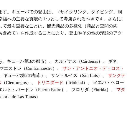
。キューバでの登山は、（サイクリング、ダイビング、​​洞
福への主要な貢献の 1つとして考慮されるべきです。さらに、
して最も重要なことは、観光商品の多様化（商品と空間の両
も含めて）を作成することにより、登山やその他の形態のアク
üey、キューバ第3の都市）、 カルデナス（Cárdenas）、 ギネ
マエストレ（Contramaestre）、
サン・アントニオ・デ・ロス・
 Cuba、キューバ第2の都市）、 サン・ルイス（San Luis）、
サンクテ
ス
（Cienfuegos）、
トリニダード
（Trinidad）、 ヌエバ・ヘロー
、 プエルト・パードレ（Puerto Padre）、 フロリダ（Florida）、
マタ
ctoria de Las Tunas）