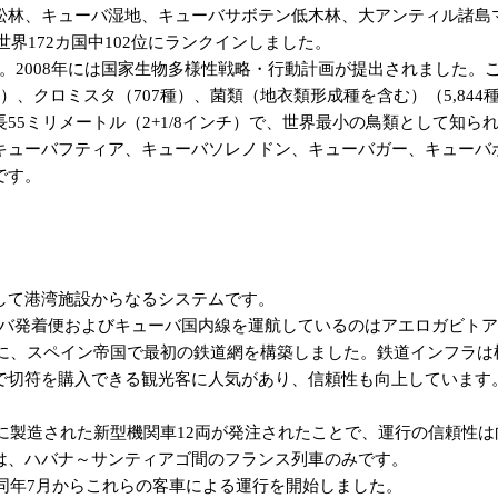
、キューバ湿地、キューバサボテン低木林、大アンティル諸島マン
世界172カ国中102位にランクインしました。
した。2008年には国家生物多様性戦略・行動計画が提出されました
）、クロミスタ（707種）、菌類（地衣類形成種を含む）（5,844種
5ミリメートル（2+1/8インチ）で、世界最小の鳥類として知ら
キューバフティア、キューバソレノドン、キューバガー、キューバ
です。
して港湾施設からなるシステムです。
キューバ発着便およびキューバ国内線を運航しているのはアエロガビトア（Ae
前に、スペイン帝国で最初の鉄道網を構築しました。鉄道インフラ
で切符を購入できる観光客に人気があり、信頼性も向上しています
に製造された新型機関車12両が発注されたことで、運行の信頼性
は、ハバナ～サンティアゴ間のフランス列車のみです。
同年7月からこれらの客車による運行を開始しました。