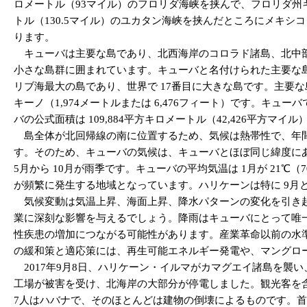
ロメートル（93マイル）のフロリダ海峡を挟んで、フロリダ州キ
トル（130.5マイル）のユカタン海峡を挟んだところにメキシコ
ります。
キューバは主要な島であり、北西海岸のコロラド諸島、北中部
小さな島群に囲まれています。キューバと名付けられた主要な島は長さ
リブ海最大の島であり、世界で 17番目に大きな島です。主要
キーノ（1,974メートルまたは 6,476フィート）です。キュ
バの公式面積は 109,884平方キロメートル（42,426平方マイ
島全体が北回帰線の南に位置するため、気候は熱帯性で、年間
す。そのため、キューバの気候は、キューバとほぼ同じ緯度にあ
5月から 10月が雨季です。キューバの平均気温は 1月が 21℃
が頻繁に発生する地域となっています。ハリケーンは特に 9月と
気候変動は気温上昇、海面上昇、降水パターンの変化を引き起
業に深刻な影響を与えるでしょう。降雨はキューバにとって唯
性疾患の増加につながる可能性があります。産業革命以前の水準
の緩和策と適応策には、再生可能エネルギー発電や、マングロ
2017年9月8日、ハリケーン・イルマがカマグエイ諸島を襲い
工場が被害を受け、北海岸の大部分が停電しました。観光客を含
7人はハバナで、そのほとんどは建物の倒壊によるものです。