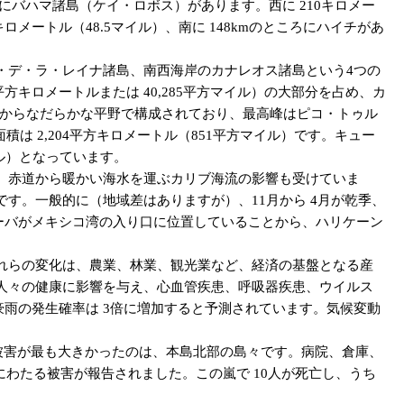
にバハマ諸島（ケイ・ロボス）があります。西に 210キロメー
メートル（48.5マイル）、南に 148kmのところにハイチがあ
デ・ラ・レイナ諸島、南西海岸のカナレオス諸島という4つの
平方キロメートルまたは 40,285平方マイル）の大部分を占め、カ
坦からなだらかな平野で構成されており、最高峰はピコ・トゥル
積は 2,204平方キロメートル（851平方マイル）です。キュー
マイル）となっています。
、赤道から暖かい海水を運ぶカリブ海流の影響も受けていま
す。一般的に（地域差はありますが）、11月から 4月が乾季、
と、キューバがメキシコ湾の入り口に位置していることから、ハリケーン
れらの変化は、農業、林業、観光業など、経済の基盤となる産
人々の健康に影響を与え、心血管疾患、呼吸器疾患、ウイルス
雨の発生確率は 3倍に増加すると予測されています。気候変動
​ 被害が最も大きかったのは、本島北部の島々です。病院、倉庫、
にわたる被害が報告されました。この嵐で 10人が死亡し、うち