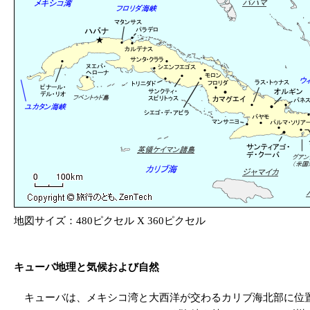
地図サイズ：480ピクセル X 360ピクセル
キューバ地理と気候および自然
キューバは、メキシコ湾と大西洋が交わるカリブ海北部に位置する、