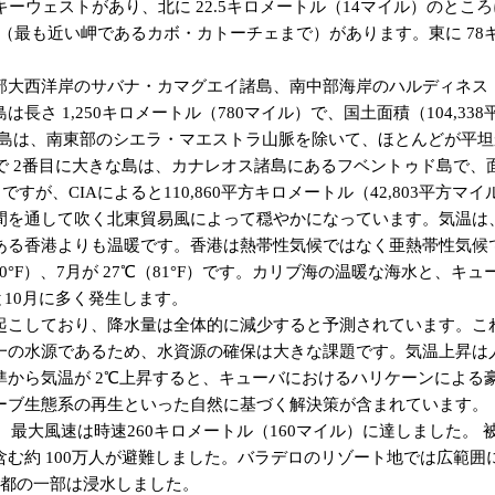
ーウェストがあり、北に 22.5キロメートル（14マイル）のところ
（最も近い岬であるカボ・カトーチェまで）があります。東に 78キロ
大西洋岸のサバナ・カマグエイ諸島、南中部海岸のハルディネス・
 1,250キロメートル（780マイル）で、国土面積（104,338
な島は、南東部のシエラ・マエストラ山脈を除いて、ほとんどが平
ーバで 2番目に大きな島は、カナレオス諸島にあるフベントゥド島で、面
ル）ですが、CIAによると110,860平方キロメートル（42,803平方
を通して吹く北東貿易風によって穏やかになっています。気温は
る香港よりも温暖です。香港は熱帯性気候ではなく亜熱帯性気候で
（70°F）、7月が 27℃（81°F）です。カリブ海の温暖な海水
10月に多く発生します。
こしており、降水量は全体的に減少すると予測されています。こ
一の水源であるため、水資源の確保は大きな課題です。気温上昇は
から気温が 2℃上昇すると、キューバにおけるハリケーンによる豪
ーブ生態系の再生といった自然に基づく解決策が含まれています。
、最大風速は時速260キロメートル（160マイル）に達しました。​
む約 100万人が避難しました。バラデロのリゾート地では広範囲
首都の一部は浸水しました。