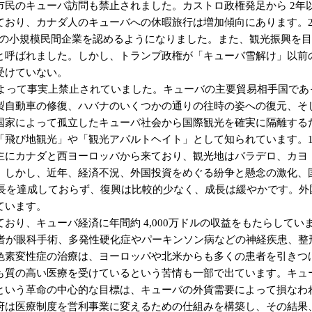
市民のキューバ訪問も禁止されました。カストロ政権発足から 2年
り、カナダ人のキューバへの休暇旅行は増加傾向にあります。201
型の小規模民間企業を認めるようになりました。また、観光振興を目
と呼ばれました。しかし、トランプ政権が「キューバ雪解け」以前
受けていない。
によって事実上禁止されていました。キューバの主要貿易相手国で
製自動車の修復、ハバナのいくつかの通りの往時の姿への復元、そ
国家によって孤立したキューバ社会から国際観光を確実に隔離する
飛び地観光」や「観光アパルトヘイト」として知られています。1
主にカナダと西ヨーロッパから来ており、観光地はバラデロ、カヨ
。しかし、近年、経済不況、外国投資をめぐる紛争と懸念の激化、
成長を達成しておらず、復興は比較的少なく、成長は緩やかです。
ています。
り、キューバ経済に年間約 4,000万ドルの収益をもたらしていま
国人患者が眼科手術、多発性硬化症やパーキンソン病などの神経疾患
色素変性症の治療は、ヨーロッパや北米からも多くの患者を引きつ
質の高い医療を受けているという苦情も一部で出ています。キュ
という革命の中心的な目標は、キューバの外貨需要によって損なわ
府は医療制度を営利事業に変えるための仕組みを構築し、その結果