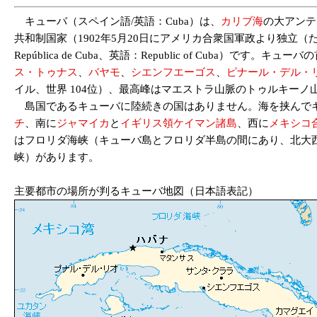
キューバ（スペイン語/英語：Cuba）は、
カリブ海
の大アンテ
共和制国家（1902年5月20日にアメリカ合衆国軍政より独立
República de Cuba、英語：Republic of Cuba）です。キュー
ス・トゥナス
、
バヤモ
、
シエンフエーゴス
、
ピナール・デル・
イル、世界 104位）、最高峰はマエストラ山脈のトゥルキーノ山（Pico R
島国であるキューバに陸続きの国はありません。海を挟んで
チ
、南に
ジャマイカ
と
イギリス領ケイマン諸島
、西に
メキシコ
はフロリダ海峡（キューバ島とフロリダ半島の間にあり、北大
峡）があります。
主要都市の場所が判るキューバ地図（日本語表記）