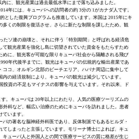
以内に、観光産業は過去最低水準にまで落ち込みました。
4年には、キューバへの訪問者の約 3分の 1がカナダ人です。
的とした復興プログラムも推進しています。米国は 2015年にキ
の多くの制限を復活させ、さらに新たな制限を課したため、観
あったソ連の崩壊と、それに伴う「特別期間」と呼ばれる経済危
して観光産業を強化し島に切望されていた資金をもたらすため
ために、観光客が可能な限りキューバ社会から隔離される飛び
990年代後半までに、観光はキューバの伝統的な輸出産業であ
・ココ、オルギン北部のビーチエリア、ハバナ周辺に集中して
国内の経済規制により、キューバの観光は減少しています。
外国投資の不足もマイナスの影響を与えています。それ以来、ド
す。キューバは 20年以上にわたり、人気の医療ツーリズムの
、整形外科など、幅広い治療のためにキューバを訪れました。患者
けています。
ーバの著名な脳神経外科医であり、反体制派でもあるヒルダ・
れてしまったと主張しています。モリーナ博士によれば、キュ
、キューバ人と外国人との間で医療サービスの質に格差が生じ