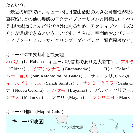
たという。
最近の研究では、キューバには登山活動の大きな可能性が秘め
窟探検などの他の形態のアクティブツーリズムと同様に）すべ
登山地域はほとんど飛び地外にあるため、アクティブツーリズ
方）が達成できるということです。さらに、空間的およびテー
ティブツーリズム（サイクリング、ダイビング、​​洞窟探検な
キューバの主要都市と観光地
ハバナ
（La Habana、キューバの首都であり最大都市）、
アル
（Güines）、
グアンタナモ
（Guantánamo）、 コロン（Colón
バーニョス
（San Antonio de los Baños）、 サン・クリストバル（S
ィ・スピリトゥス
（Sancti Spíritus）、
サンタ・クララ
（Santa 
ナ（Nueva Gerona）、
バヤモ
（Bayamo）、 パルマ・ソリアーノ（P
ンサス
（Matanzas）、 マヤリ（Mayarí）、
マンサニヨ
（Manz
キューバ地図（Map of Cuba）