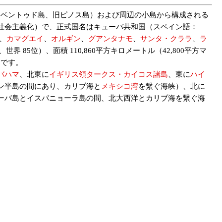
フベントゥド島、旧ピノス島）および周辺の小島から構成される
より社会主義化）で、正式国名はキューバ共和国（スペイン語：
、
カマグエイ
、
オルギン
、
グアンタナモ
、
サンタ・クララ
、
ラ
、世界 85位）、面積 110,860平方キロメートル（42,800平方マ
））です。
バハマ
、北東に
イギリス領タークス・カイコス諸島
、東に
ハイ
ン半島の間にあり、カリブ海と
メキシコ湾
を繋ぐ海峡）、北に
ーバ島とイスパニョーラ島の間、北大西洋とカリブ海を繋ぐ海