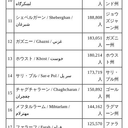
10
人
ンド州
ジョウ
シェベルガーン / Sheberghan /
188,808
11
ズジャ
شبرغان
人
ーン州
183,051
ガズニ
12
人
ー州
180,214
ホウス
13
人
ト州
173,719
サリ・
14
サリ・プル / Sar-e Pol / سر پل
人
プル州
チャグチャラーン / Chaghcharan /
150,892
ゴール
15
چغچران
人
州
メフタルラーム / Mihtarlam /
144,162
ラグマ
16
人
ーン州
125,570
ファラ
17
ファラーフ / Farah / فراه