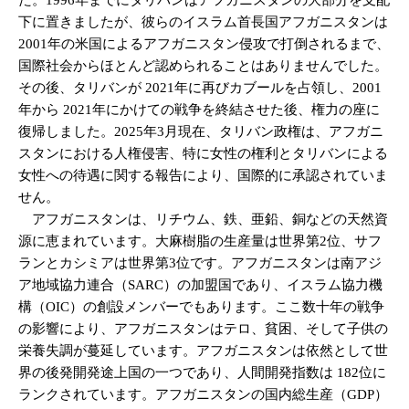
下に置きましたが、彼らのイスラム首長国アフガニスタンは
2001年の米国によるアフガニスタン侵攻で打倒されるまで、
国際社会からほとんど認められることはありませんでした。
その後、タリバンが 2021年に再びカブールを占領し、2001
年から 2021年にかけての戦争を終結させた後、権力の座に
復帰しました。2025年3月現在、タリバン政権は、アフガニ
スタンにおける人権侵害、特に女性の権利とタリバンによる
女性への待遇に関する報告により、国際的に承認されていま
せん。
アフガニスタンは、リチウム、鉄、亜鉛、銅などの天然資
源に恵まれています。大麻樹脂の生産量は世界第2位、サフ
ランとカシミアは世界第3位です。アフガニスタンは南アジ
ア地域協力連合（SARC）の加盟国であり、イスラム協力機
構（OIC）の創設メンバーでもあります。ここ数十年の戦争
の影響により、アフガニスタンはテロ、貧困、そして子供の
栄養失調が蔓延しています。アフガニスタンは依然として世
界の後発開発途上国の一つであり、人間開発指数は 182位に
ランクされています。アフガニスタンの国内総生産（GDP）