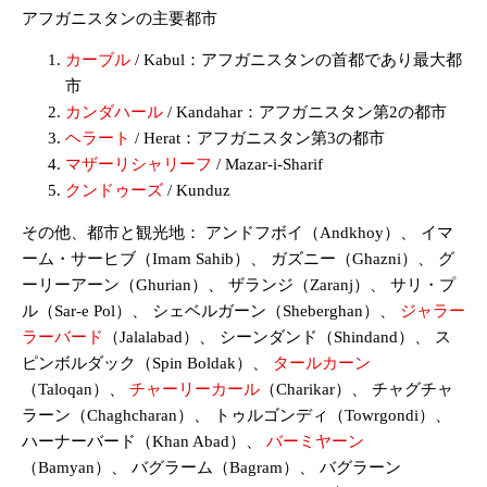
アフガニスタンの主要都市
カーブル
/ Kabul：アフガニスタンの首都であり最大都
市
カンダハール
/ Kandahar：アフガニスタン第2の都市
ヘラート
/ Herat：アフガニスタン第3の都市
マザーリシャリーフ
/ Mazar-i-Sharif
クンドゥーズ
/ Kunduz
その他、都市と観光地： アンドフボイ（Andkhoy）、 イマ
ーム・サーヒブ（Imam Sahib）、 ガズニー（Ghazni）、 グ
ーリーアーン（Ghurian）、 ザランジ（Zaranj）、 サリ・プ
ル（Sar-e Pol）、 シェベルガーン（Sheberghan）、
ジャラー
ラーバード
（Jalalabad）、 シーンダンド（Shindand）、 ス
ピンボルダック（Spin Boldak）、
タールカーン
（Taloqan）、
チャーリーカール
（Charikar）、 チャグチャ
ラーン（Chaghcharan）、 トゥルゴンディ（Towrgondi）、
ハーナーバード（Khan Abad）、
バーミヤーン
（Bamyan）、 バグラーム（Bagram）、 バグラーン