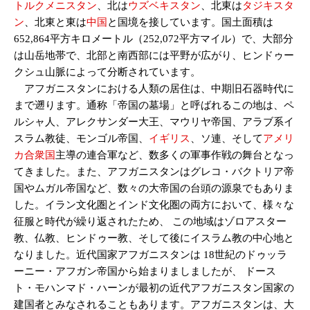
トルクメニスタン
、北は
ウズベキスタン
、北東は
タジキスタ
ン
、北東と東は
中国
と国境を接しています。国土面積は
652,864平方キロメートル（252,072平方マイル）で、大部分
は山岳地帯で、北部と南西部には平野が広がり、ヒンドゥー
クシュ山脈によって分断されています。
アフガニスタンにおける人類の居住は、中期旧石器時代に
まで遡ります。通称「帝国の墓場」と呼ばれるこの地は、ペ
ルシャ人、アレクサンダー大王、マウリヤ帝国、アラブ系イ
スラム教徒、モンゴル帝国、
イギリス
、ソ連、そして
アメリ
カ合衆国
主導の連合軍など、数多くの軍事作戦の舞台となっ
てきました。また、アフガニスタンはグレコ・バクトリア帝
国やムガル帝国など、数々の大帝国の台頭の源泉でもありま
した。イラン文化圏とインド文化圏の両方において、様々な
征服と時代が繰り返されたため、 この地域はゾロアスター
教、仏教、ヒンドゥー教、そして後にイスラム教の中心地と
なりました。近代国家アフガニスタンは 18世紀のドゥッラ
ーニー・アフガン帝国から始まりましましたが、 ドース
ト・モハンマド・ハーンが最初の近代アフガニスタン国家の
建国者とみなされることもあります。アフガニスタンは、大