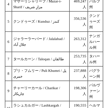
マザーリシャリーフ / Mazar-i-
469,247
バルフ
4
Sharif / مزارِ شریف
人
州
クンド
356,536
5
クンドゥーズ / Kunduz / کندز
ゥーズ
人
州
ナンガ
ジャラーラーバード / Jalalabad /
263,312
6
ルハー
جلال آباد
人
ル州
253,735
タハー
7
タールカーン / Taloqan / طالقان
人
ル州
プリ・フムリー / Puli Khumri / پل
237,888
バグラ
8
خمری
人
ーン州
パルヴ
チャーリーカール / Charikar /
198,306
9
ァーン
人
州
ラシュカルガー / Lashkargah /
190,555
ヘルマ