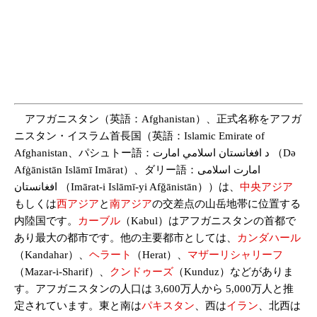
アフガニスタン（英語：Afghanistan）、正式名称をアフガ
ニスタン・イスラム首長国（英語：Islamic Emirate of
Afghanistan、パシュトー語：د افغانستان اسلامي امارت （Də
Afġānistān Islāmī Imārat）、ダリー語：امارت اسلامی
افغانستان （Imārat-i Islāmī-yi Afğānistān））は、
中央アジア
もしくは
西アジア
と
南アジア
の交差点の山岳地帯に位置する
内陸国です。
カーブル
（Kabul）はアフガニスタンの首都で
あり最大の都市です。他の主要都市としては、
カンダハール
（Kandahar）、
ヘラート
（Herat）、
マザーリシャリーフ
（Mazar-i-Sharif）、
クンドゥーズ
（Kunduz）などがありま
す。アフガニスタンの人口は 3,600万人から 5,000万人と推
定されています。東と南は
パキスタン
、西は
イラン
、北西は