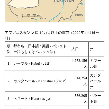
アフガニスタン 人口 10万人以上の都市（2020年1月1日推
計）
順
都市名（日本語 / 英語 / パシュト
人口
州
位
ー語もしくはペルシャ語）
4,273,156
カブー
1
カーブル / Kabul / کابل
人
ル州
カンダ
614,254
2
カンダハール / Kandahar / کندهار
ハール
人
州
556,205
ヘラー
3
ヘラート / Herat / هرات
人
ト州