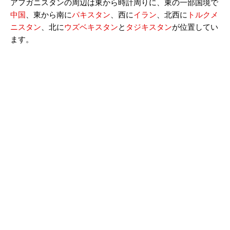
アフガニスタンの周辺は東から時計周りに、東の一部国境で
中国
、東から南に
パキスタン
、西に
イラン
、北西に
トルクメ
ニスタン
、北に
ウズベキスタン
と
タジキスタン
が位置してい
ます。