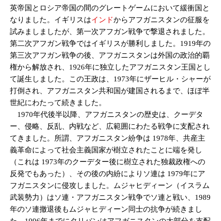
英帝国とロシア帝国の間のグレートゲームにおいて緩衝国と
なりました。イギリスは
インド
からアフガニスタンの征服を
試みましましたが、第一次アフガン戦争で撃退されました。
第二次アフガン戦争ではイギリスが勝利しました。1919年の
第三次アフガン戦争の後、アフガニスタンは外国の政治的覇
権から解放され、1926年に独立したアフガニスタン王国とし
て誕生しました。この王政は、1973年にザーヒル・シャーが
打倒され、アフガニスタン共和国が建国されるまで、ほぼ半
世紀にわたって続きました。
1970年代後半以降、アフガニスタンの歴史は、クーデタ
ー、侵略、反乱、内戦など、広範囲にわたる戦争に支配され
てきました。所謂、アフガニスタン紛争は 1978年、共産主
義革命によって社会主義国家が樹立されたことに端を発し
（これは 1973年のクーデター後に樹立された独裁政権への
反発でもあった）、その後の内紛によりソ連は 1979年にア
フガニスタンに侵攻しました。ムジャヒディーン（イスラム
武装勢力）はソ連・アフガニスタン戦争でソ連と戦い、1989
年のソ連撤退後もムジャヒディーン同士の抗争が続きまし
た。1996年までにタリバンはアフガニスタンの大部分を支配