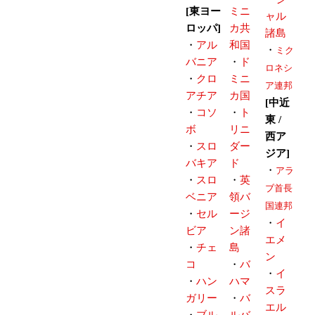
[東ヨー
ミニ
ャル
ロッパ]
カ共
諸島
・
アル
和国
・
ミク
バニア
・
ド
ロネシ
・
クロ
ミニ
ア連邦
アチア
カ国
[中近
・
コソ
・
ト
東 /
ボ
リニ
西ア
・
スロ
ダー
ジア]
バキア
ド
・
アラ
・
スロ
・
英
ブ首長
ベニア
領バ
国連邦
・
セル
ージ
・
イ
ビア
ン諸
エメ
・
チェ
島
ン
コ
・
バ
・
イ
・
ハン
ハマ
スラ
ガリー
・
バ
エル