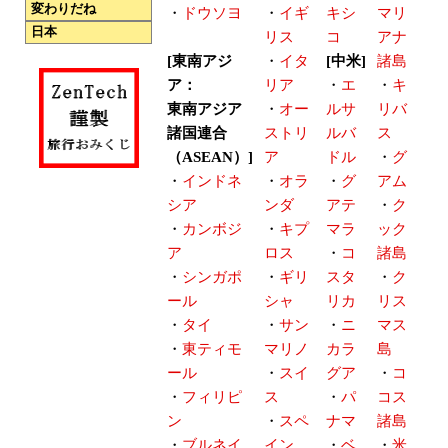
変わりだね
・
ドウソヨ
・
イギ
キシ
マリ
日本
リス
コ
アナ
[東南アジ
・
イタ
[中米]
諸島
ア：
リア
・
エ
・
キ
東南アジア
・
オー
ルサ
リバ
諸国連合
ストリ
ルバ
ス
（ASEAN）]
ア
ドル
・
グ
・
インドネ
・
オラ
・
グ
アム
シア
ンダ
アテ
・
ク
・
カンボジ
・
キプ
マラ
ック
ア
ロス
・
コ
諸島
・
シンガポ
・
ギリ
スタ
・
ク
ール
シャ
リカ
リス
・
タイ
・
サン
・
ニ
マス
・
東ティモ
マリノ
カラ
島
ール
・
スイ
グア
・
コ
・
フィリピ
ス
・
パ
コス
ン
・
スペ
ナマ
諸島
・
ブルネイ
イン
・
ベ
・
米