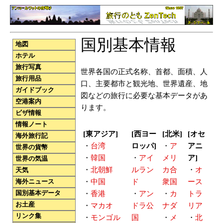
国別基本情報
地図
ホテル
旅行写真
世界各国の正式名称、首都、面積、人
旅行用品
口、主要都市と観光地、世界遺産、地
ガイドブック
図などの旅行に必要な基本データがあ
空港案内
ります。
ビザ情報
情報ノート
[東アジア]
[西ヨー
[北米]
[オセ
海外旅行記
・
台湾
ロッパ]
・
ア
アニ
世界の貨幣
・
韓国
・
アイ
メリ
ア]
世界の気温
・
北朝鮮
ルラン
カ合
・
オ
天気
・
中国
ド
衆国
ース
海外ニュース
国別基本データ
・
香港
・
アン
・
カ
トラ
お土産
・
マカオ
ドラ公
ナダ
リア
リンク集
・
モンゴル
国
・
メ
・
北