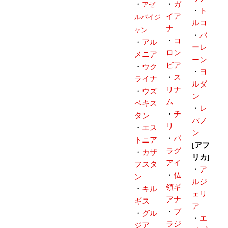
・
・
ガ
アゼ
・
ト
イア
ルバイジ
ルコ
ナ
ャン
・
バ
・
コ
・
アル
ーレ
ロン
メニア
ーン
ビア
・
ウク
・
ヨ
・
ス
ライナ
ルダ
リナ
・
ウズ
ン
ム
ベキス
・
レ
・
チ
タン
バノ
リ
・
エス
ン
・
パ
トニア
[アフ
ラグ
・
カザ
リカ]
アイ
フスタ
・
ア
・
仏
ン
ルジ
領ギ
・
キル
ェリ
アナ
ギス
ア
・
ブ
・
グル
・
エ
ラジ
ジア