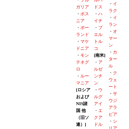
・
ブル
ルバ
・
イ
ガリア
ドス
ラク
・
ボス
・
ハ
・
イ
ニア
イチ
ラン
・
ポー
・
プ
・
オ
ランド
エル
マー
・
マケ
トル
ン
ドニア
コ
・
カ
・
モン
[南米]
ター
テネグ
・
ア
ル
ロ
ルゼ
・
ク
・
ルー
ンチ
ウェ
マニア
ン
ート
[ロシア
・
ウ
・
サ
および
ルグ
ウジ
NIS諸
アイ
アラ
国 他
・
エ
ビア
（旧ソ
クア
・
シ
連）]
ドル
リア