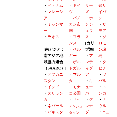
・
ベトナム
・
ドイ
リー
領サ
・
マレーシ
ツ
ズ
イパ
ア
・
バチ
・
ホ
ン
・
ミャンマ
カン市
ンジ
・
サ
ー
国
ュラ
モア
・
ラオス
・
フラ
ス
・
ソ
ンス
[カリ
ロモ
[南アジア：
・
ベル
ブ海]
ン諸
南アジア地
ギー
・
ア
島
域協力連合
・
ポル
ンテ
・
タ
（SAARC）]
トガル
ィグ
ヒチ
・
アフガニ
・
マル
ア
・
ツ
スタン
タ
・
キ
バル
・
インド
・
モナ
ュー
・
ト
・
スリラン
コ公国
バ
ンガ
カ
・
・
グ
・
ナ
リヒ
・
ネパール
レナ
ウル
テンシュ
・
パキスタ
ダ
・
ニュ
タイン