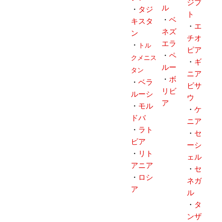
ジプ
ル
・
タジ
ト
・
ベ
キスタ
・
エ
ネズ
ン
チオ
エラ
・
トル
ピア
・
ペ
クメニス
・
ギ
ルー
タン
ニア
・
ボ
・
ベラ
ビサ
リビ
ルーシ
ウ
ア
・
モル
・
ケ
ドバ
ニア
・
ラト
・
セ
ビア
ーシ
・
リト
ェル
アニア
・
セ
・
ロシ
ネガ
ア
ル
・
タ
ンザ