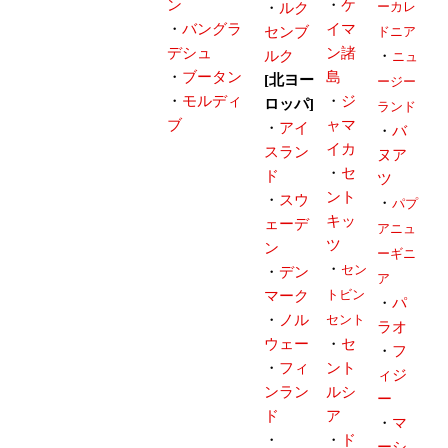
ン
・
ケ
ーカレ
・
ルク
・
バングラ
イマ
センブ
ドニア
デシュ
ン諸
ルク
・
ニュ
・
ブータン
島
[北ヨー
ージー
・
モルディ
・
ジ
ロッパ]
ランド
ブ
ャマ
・
アイ
・
バ
イカ
スラン
ヌア
・
セ
ド
ツ
ント
・
スウ
・
パプ
キッ
ェーデ
アニュ
ツ
ン
ーギニ
・
セン
・
デン
ア
トビン
マーク
・
パ
・
ノル
セント
ラオ
ウェー
・
セ
・
フ
・
フィ
ント
ィジ
ンラン
ルシ
ー
ド
ア
・
マ
・
・
ド
ーシ