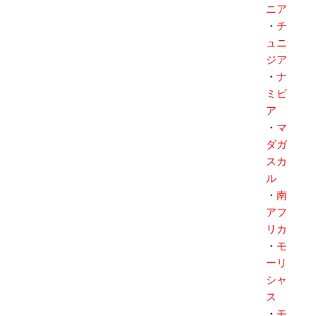
ニア
・
チ
ュニ
ジア
・
ナ
ミビ
ア
・
マ
ダガ
スカ
ル
・
南
アフ
リカ
・
モ
ーリ
シャ
ス
・
モ