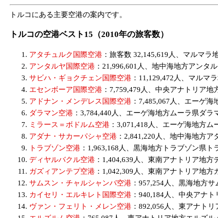
トルコにある主要空港の案内です。
トルコの空港ベスト15（2010年の旅客数）
アタチュルク国際空港
：旅客数 32,145,619人、マル
アンタルヤ国際空港
：21,996,601人、地中海地方アンタ
サビハ・ギョクチェン国際空港
：11,129,472人、マ
エセンボーア国際空港
：7,759,479人、中央アナトリア
アドナン・メンデレス国際空港
：7,485,067人、エー
ダラマン空港
：3,784,440人、エーゲ海地方ムーラ県ダラ
ミラース＝ボドルム空港
：3,071,418人、エーゲ海地方
アダナ・サカーパシャ空港
：2,841,220人、地中海地方
トラブゾン空港
：1,963,168人、黒海地方トラブゾン県
ディヤルバクル空港
：1,404,639人、東南アナトリア
ガズィアンテプ空港
：1,042,309人、東南アナトリア
サムスン・チャルシャンバ空港
：957,254人、黒海地方
カイセリ・エルキレト国際空港
：940,184人、中央ア
ヴァン・フェリト・メレン空港
：892,056人、東アナ