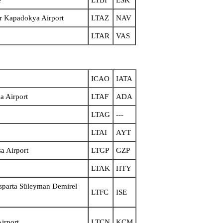
r Kapadokya Airport
LTAZ
NAV
LTAR
VAS
ICAO
IATA
a Airport
LTAF
ADA
LTAG
---
LTAI
AYT
Airport
LTGP
GZP
LTAK
HTY
Süleyman Demirel
LTFC
ISE
rport
LTCN
KCM