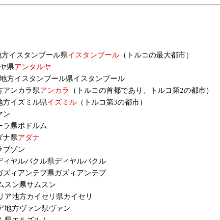
マラ地方イスタンブール県
イスタンブール
（トルコの最大都市）
ルヤ県
アンタルヤ
ルマラ地方イスタンブール県イスタンブール
地方アンカラ県
アンカラ
（トルコの首都であり、トルコ第2の都市）
ゲ海地方イズミル県
イズミル
（トルコ第3の都市）
マン
ムーラ県ボドルム
アダナ県
アダナ
トラブゾン
地方ディヤルバクル県ディヤルバクル
地方ガズィアンテプ県ガズィアンテプ
サムスン県サムスン
ナトリア地方カイセリ県カイセリ
トリア地方ヴァン県ヴァン