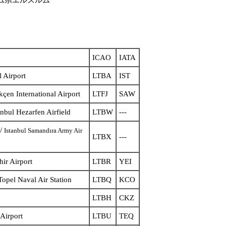
ルム県エルズルム
ICAO
IATA
l Airport
LTBA
IST
çen International Airport
LTFJ
SAW
anbul Hezarfen Airfield
LTBW
---
/
Istanbul Samandıra Army Air
LTBX
---
hir Airport
LTBR
YEI
aval Air Station
LTBQ
KCO
LTBH
CKZ
rport
LTBU
TEQ