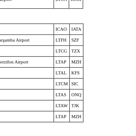
ICAO
IATA
rşamba Airport
LTFH
SZF
LTCG
TZX
on Airport
LTAP
MZH
LTAL
KFS
LTCM
SIC
LTAS
ONQ
LTAW
TJK
LTAP
MZH