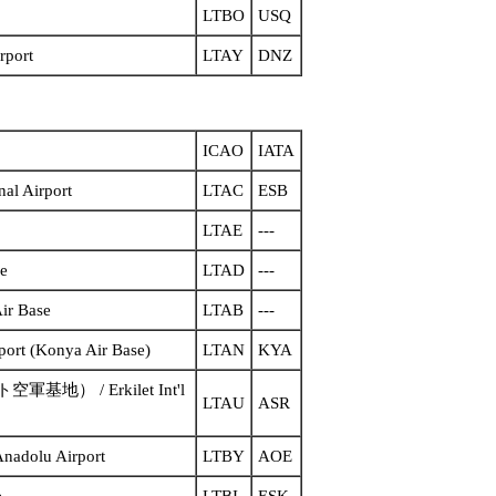
LTBO
USQ
rport
LTAY
DNZ
ICAO
IATA
nal Airport
LTAC
ESB
LTAE
---
se
LTAD
---
ir Base
LTAB
---
 (Konya Air Base)
LTAN
KYA
基地） / Erkilet Int'l
LTAU
ASR
Anadolu Airport
LTBY
AOE
e
LTBI
ESK