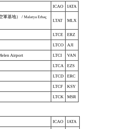
ICAO
IATA
空軍基地） /
Malatya Erhaç
LTAT
MLX
LTCE
ERZ
LTCO
AJI
Melen Airport
LTCI
VAN
LTCA
EZS
LTCD
ERC
LTCF
KSY
LTCK
MSR
ICAO
IATA