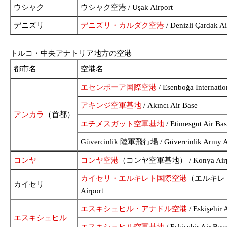
ウシャク
ウシャク空港 / Uşak Airport
デニズリ
デニズリ・カルダク空港
/ Denizli Çardak Ai
トルコ・中央アナトリア地方の空港
都市名
空港名
エセンボーア国際空港
/ Esenboğa Internatio
アキンジ空軍基地
/ Akıncı Air Base
アンカラ
（首都）
エチメスガット空軍基地
/ Etimesgut Air Ba
Güvercinlik 陸軍飛行場 / Güvercinlik Army A
コンヤ
コンヤ空港
（コンヤ空軍基地） / Konya Airport
カイセリ・エルキレト国際空港
（エルキレト空軍
カイセリ
Airport
エスキシェヒル・アナドル空港
/ Eskişehir 
エスキシェヒル
エスキシェヒル空軍基地
/ Eskişehir Air Bas