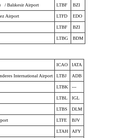
kesir Airport
LTBF
BZI
Airport
LTFD
EDO
LTBF
BZI
LTBG
BDM
ICAO
IATA
eres International Airport
LTBJ
ADB
LTBK
---
LTBL
IGL
LTBS
DLM
port
LTFE
BJV
LTAH
AFY