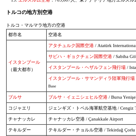
エルズルム空港
：765,087人、東アナトリア地方エルズ
トルコの地方別空港
トルコ・マルマラ地方の空港
都市名
空港名
アタチュルク国際空港
/ Atatürk Internationa
サビハ・ギョクチェン国際空港
/ Sabiha Gök
イスタンブール
イスタンブール・ヘザルフェン飛行場
/ Ist
（最大都市）
イスタンブール・サマンディラ陸軍飛行場
Base
ブルサ
ブルサ・イェニシェヒル空港
/ Bursa Yenişe
コジャエリ
ジェンギズ・トペル海軍航空基地 / Cengiz Topel N
チャナッカレ
チャナッカレ空港 / Çanakkale Airport
テキルダー
テキルダー・チョルル空港 / Tekirdağ Çorlu Ai