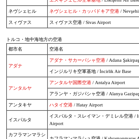
ネヴシェヒル
ネヴシェヒル・カッパドキア空港
/ Nevşehi
スィヴァス
スィヴァス空港 / Sivas Airport
トルコ・地中海地方の空港
都市名
空港名
アダナ・サカーパシャ空港
/ Adana Şakirpaş
アダナ
インジルリキ空軍基地 / İncirlik Air Base
アンタルヤ国際空港
/ Antalya Airport
アンタルヤ
アランヤ・ガジパシャ空港 / Alanya Gazipaşa 
アンタキヤ
ハタイ空港
/ Hatay Airport
イスパルタ・スレイマン・デミレル空港 / Isparta 
イスパルタ
Airport
カフラマンマラシ
カフラマンマラシュ空港 / Kahramanmaraş Ai