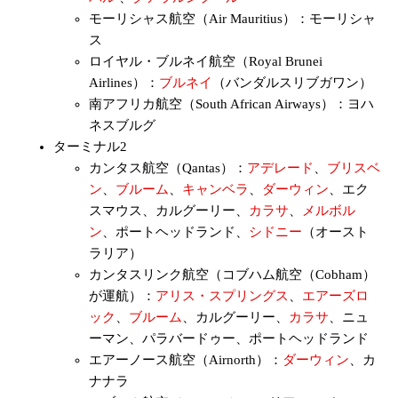
モーリシャス航空（Air Mauritius）：モーリシャ
ス
ロイヤル・ブルネイ航空（Royal Brunei
Airlines）：
ブルネイ
（バンダルスリブガワン）
南アフリカ航空（South African Airways）：ヨハ
ネスブルグ
ターミナル2
カンタス航空（Qantas）：
アデレード
、
ブリスベ
ン
、
ブルーム
、
キャンベラ
、
ダーウィン
、エク
スマウス、カルグーリー、
カラサ
、
メルボル
ン
、ポートヘッドランド、
シドニー
（オースト
ラリア）
カンタスリンク航空（コブハム航空（Cobham）
が運航）：
アリス・スプリングス
、
エアーズロ
ック
、
ブルーム
、カルグーリー、
カラサ
、ニュ
ーマン、パラバードゥー、ポートヘッドランド
エアーノース航空（Airnorth）：
ダーウィン
、カ
ナナラ