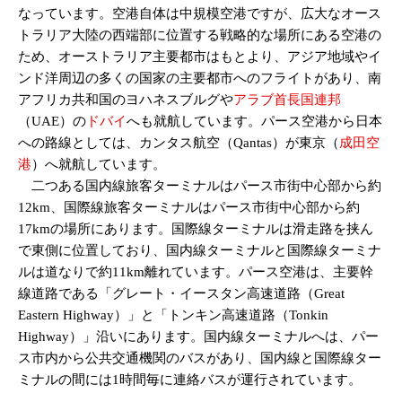
なっています。空港自体は中規模空港ですが、広大なオース
トラリア大陸の西端部に位置する戦略的な場所にある空港の
ため、オーストラリア主要都市はもとより、アジア地域やイ
ンド洋周辺の多くの国家の主要都市へのフライトがあり、南
アフリカ共和国のヨハネスブルグや
アラブ首長国連邦
（UAE）の
ドバイ
へも就航しています。パース空港から日本
への路線としては、カンタス航空（Qantas）が東京（
成田空
港
）へ就航しています。
二つある国内線旅客ターミナルはパース市街中心部から約
12km、国際線旅客ターミナルはパース市街中心部から約
17kmの場所にあります。国際線ターミナルは滑走路を挟ん
で東側に位置しており、国内線ターミナルと国際線ターミナ
ルは道なりで約11km離れています。パース空港は、主要幹
線道路である「グレート・イースタン高速道路（Great
Eastern Highway）」と「トンキン高速道路（Tonkin
Highway）」沿いにあります。国内線ターミナルへは、パー
ス市内から公共交通機関のバスがあり、国内線と国際線ター
ミナルの間には1時間毎に連絡バスが運行されています。