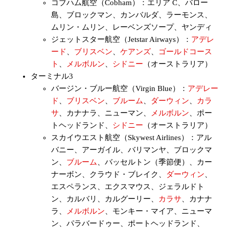
コブハム航空（Cobham）：エリア C、バロー
島、ブロックマン、カンバルダ、ラーモンス、
ムリン・ムリン、レーベンズソープ、ヤンディ
ジェットスター航空（Jetstar Airways）：
アデレ
ード
、
ブリスベン
、
ケアンズ
、
ゴールドコース
ト
、
メルボルン
、
シドニー
（オーストラリア）
ターミナル3
バージン・ブルー航空（Virgin Blue）：
アデレー
ド
、
ブリスベン
、
ブルーム
、
ダーウィン
、
カラ
サ
、カナナラ、ニューマン、
メルボルン
、ポー
トヘッドランド、
シドニー
（オーストラリア）
スカイウエスト航空（Skywest Airlines）：アル
バニー、アーガイル、バリマンヤ、ブロックマ
ン、
ブルーム
、バッセルトン（季節便）、カー
ナーボン、クラウド・ブレイク、
ダーウィン
、
エスペランス、エクスマウス、ジェラルドト
ン、カルバリ、カルグーリー、
カラサ
、カナナ
ラ、
メルボルン
、モンキー・マイア、ニューマ
ン、パラバードゥー、ポートヘッドランド、