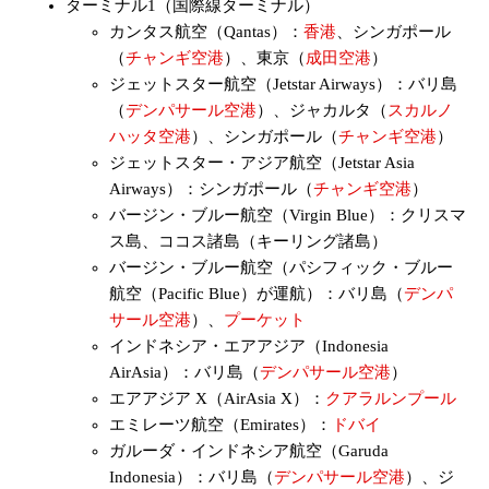
ターミナル1（国際線ターミナル）
カンタス航空（Qantas）：
香港
、シンガポール
（
チャンギ空港
）、東京（
成田空港
）
ジェットスター航空（Jetstar Airways）：バリ島
（
デンパサール空港
）、ジャカルタ（
スカルノ
ハッタ空港
）、シンガポール（
チャンギ空港
）
ジェットスター・アジア航空（Jetstar Asia
Airways）：シンガポール（
チャンギ空港
）
バージン・ブルー航空（Virgin Blue）：クリスマ
ス島、ココス諸島（キーリング諸島）
バージン・ブルー航空（パシフィック・ブルー
航空（Pacific Blue）が運航）：バリ島（
デンパ
サール空港
）、
プーケット
インドネシア・エアアジア（Indonesia
AirAsia）：バリ島（
デンパサール空港
）
エアアジア X（AirAsia X）：
クアラルンプール
エミレーツ航空（Emirates）：
ドバイ
ガルーダ・インドネシア航空（Garuda
Indonesia）：バリ島（
デンパサール空港
）、ジ