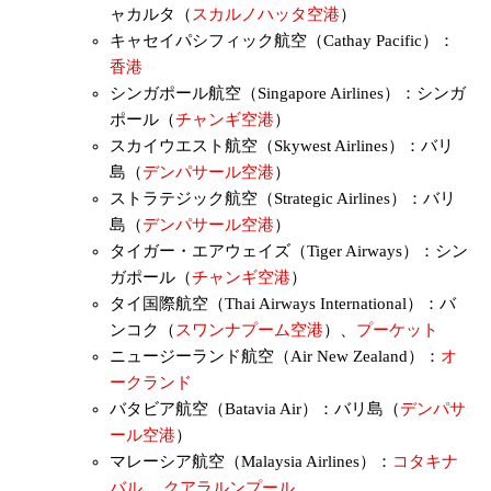
ャカルタ（
スカルノハッタ空港
）
キャセイパシフィック航空（Cathay Pacific）：
香港
シンガポール航空（Singapore Airlines）：シンガ
ポール（
チャンギ空港
）
スカイウエスト航空（Skywest Airlines）：バリ
島（
デンパサール空港
）
ストラテジック航空（Strategic Airlines）：バリ
島（
デンパサール空港
）
タイガー・エアウェイズ（Tiger Airways）：シン
ガポール（
チャンギ空港
）
タイ国際航空（Thai Airways International）：バ
ンコク（
スワンナプーム空港
）、
プーケット
ニュージーランド航空（Air New Zealand）：
オ
ークランド
バタビア航空（Batavia Air）：バリ島（
デンパサ
ール空港
）
マレーシア航空（Malaysia Airlines）：
コタキナ
バル
、
クアラルンプール