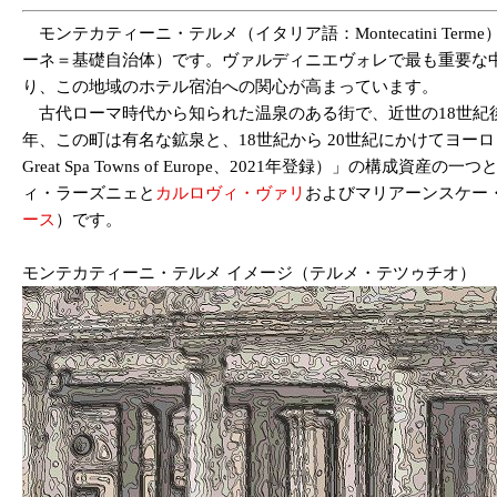
モンテカティーニ・テルメ（イタリア語：Montecatini Terme
ーネ＝基礎自治体）です。ヴァルディニエヴォレで最も重要な
り、この地域のホテル宿泊への関心が高まっています。
古代ローマ時代から知られた温泉のある街で、近世の18世紀後
年、この町は有名な鉱泉と、18世紀から 20世紀にかけてヨ
Great Spa Towns of Europe、2021年登録）」の構
ィ・ラーズニェと
カルロヴィ・ヴァリ
およびマリアーンスケー
ース
）です。
モンテカティーニ・テルメ イメージ（テルメ・テツゥチオ）