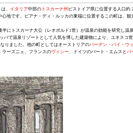
）は、
イタリア
中部の
トスカーナ州
ピストイア県に位置する人口約 2万
中心地です。ピアナ・ディ・ルッカの東端に位置するこの町は、観
半にトスカーナ大公（レオポルド1世）が温泉の効能を研究し温泉
ーロッパで温泉リゾートとして人気を博した建築物により、ユネスコ
成資産の一つとなりました。他の町としてはオーストリアの
バーデン・バイ・ウ
・ラーズニェ、フランスの
ヴィシー
、ドイツのバート・エムスと
バ