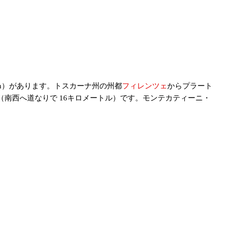
tion）があります。トスカーナ州の州都
フィレンツェ
からプラート
分（南西へ道なりで 16キロメートル）です。モンテカティーニ・