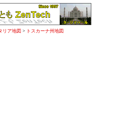
タリア地図
>
トスカーナ州地図