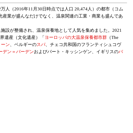
人（2016年11月30日時点では人口 20,474人）の都市（コム
光産業が盛んなだけでなく、温泉関連の工業・商業も盛んであ
施設が整備され、温泉保養地として人気を集めました。2021
世界遺産（文化遺産）「
ヨーロッパの大温泉保養都市群
（The
ィーン
、ベルギーの
スパ
、チェコ共和国のフランティシュコヴ
ーデン＝バーデン
およびバート・キッシンゲン、
イギリスの
バ