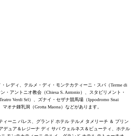
・レディ、テルメ・ディ・モンテカティーニ・スパ（Terme di
nta）、サン・アントニオ教会（Chiesa S. Antonio）、スタビリメント・
atro Verdi Srl）、ズナイ・セザナ競馬場（Ippodromo Snai
ー、マオナ鍾乳洞（Grotta Maona）などがあります。
ーニ パレス、グランド ホテル テルメ タメリーチ ＆ プリン
、アデュア＆レジーナ ディ サバ ウェルネス＆ビューティ、ホテル
ニ モンテカティーニ テルメ、グランド ホテル テトゥーチオ、