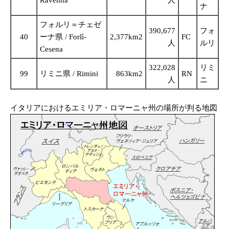
Ravenna
人
ナ
フォルリ＝チェゼ
390,677
フォ
40
ーナ県 / Forlì-
2,377km2
FC
人
ルリ
Cesena
322,028
リミ
99
リミニ県 / Rimini
863km2
RN
人
ニ
イタリアにおけるエミリア・ロマーニャ州の場所が判る地図