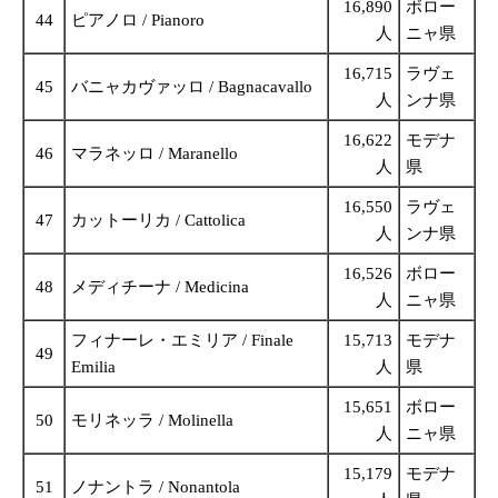
16,890
ボロー
44
ピアノロ / Pianoro
人
ニャ県
16,715
ラヴェ
45
バニャカヴァッロ / Bagnacavallo
人
ンナ県
16,622
モデナ
46
マラネッロ / Maranello
人
県
16,550
ラヴェ
47
カットーリカ / Cattolica
人
ンナ県
16,526
ボロー
48
メディチーナ / Medicina
人
ニャ県
フィナーレ・エミリア / Finale
15,713
モデナ
49
Emilia
人
県
15,651
ボロー
50
モリネッラ / Molinella
人
ニャ県
15,179
モデナ
51
ノナントラ / Nonantola