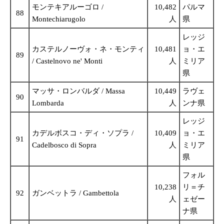
モンテキアルーゴロ /
10,482
パルマ
88
Montechiarugolo
人
県
レッジ
カステルノーヴォ・ネ・モンティ
10,481
ョ・エ
89
/ Castelnovo ne' Monti
人
ミリア
県
マッサ・ロンバルダ / Massa
10,449
ラヴェ
90
Lombarda
人
ンナ県
レッジ
カデルボスコ・ディ・ソプラ /
10,409
ョ・エ
91
Cadelbosco di Sopra
人
ミリア
県
フォル
10,238
リ＝チ
92
ガンベットラ / Gambettola
人
ェゼー
ナ県