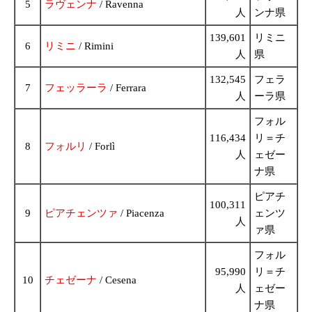
5
ラヴェンナ
/ Ravenna
人
ンナ県
139,601
リミニ
6
リミニ
/ Rimini
人
県
132,545
フェラ
7
フェッラーラ
/ Ferrara
人
ーラ県
フォル
116,434
リ＝チ
8
フォルリ
/ Forlì
人
ェゼー
ナ県
ピアチ
100,311
9
ピアチェンツァ
/ Piacenza
ェンツ
人
ァ県
フォル
95,990
リ＝チ
10
チェゼーナ
/ Cesena
人
ェゼー
ナ県