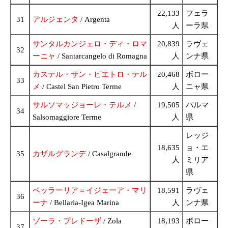
22,133
フェラ
31
アルジェンタ
/ Argenta
人
ーラ県
サンタルカンジェロ・ディ・ロマ
20,839
ラヴェ
32
ーニャ
/ Santarcangelo di Romagna
人
ンナ県
カステル・サン・ピエトロ・テル
20,468
ボロー
33
メ
/ Castel San Pietro Terme
人
ニャ県
サルソマッジョーレ・テルメ
/
19,505
パルマ
34
Salsomaggiore Terme
人
県
レッジ
18,635
ョ・エ
35
カザルグランデ
/ Casalgrande
人
ミリア
県
ベッラーリア＝イジェーア・マリ
18,591
ラヴェ
36
ーナ
/ Bellaria-Igea Marina
人
ンナ県
ゾーラ・プレドーザ
/ Zola
18,193
ボロー
37