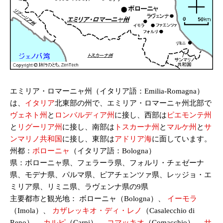
エミリア・ロマーニャ州（イタリア語：Emilia-Romagna）
は、
イタリア
北東部の州で、エミリア・ロマーニャ州北部で
ヴェネト州
と
ロンバルディア州
に接し、西部は
ピエモンテ州
と
リグーリア州
に接し、南部は
トスカーナ州
と
マルケ州
と
サ
ンマリノ共和国
に接し、東部は
アドリア海
に面しています。
州都：
ボローニャ
（イタリア語：Bologna）
県：ボローニャ県、フェラーラ県、フォルリ・チェゼーナ
県、モデナ県、パルマ県、ピアチェンツァ県、レッジョ・エ
ミリア県、リミニ県、ラヴェンナ県の9県
主要都市と観光地： ボローニャ（Bologna）、
イーモラ
（Imola）、
カザレッキオ・ディ・レノ
（Casalecchio di
Reno）、
カルピ
（Carpi）、
コマッキオ
（Comacchio）、
サ