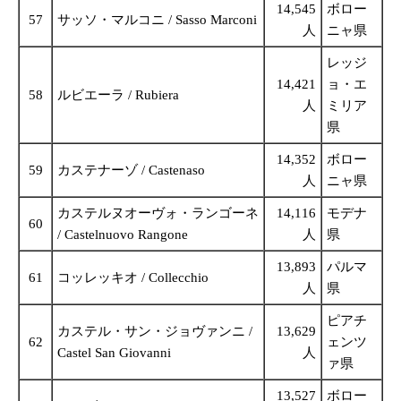
14,545
ボロー
57
サッソ・マルコニ / Sasso Marconi
人
ニャ県
レッジ
14,421
ョ・エ
58
ルビエーラ / Rubiera
人
ミリア
県
14,352
ボロー
59
カステナーゾ / Castenaso
人
ニャ県
カステルヌオーヴォ・ランゴーネ
14,116
モデナ
60
/ Castelnuovo Rangone
人
県
13,893
パルマ
61
コッレッキオ / Collecchio
人
県
ピアチ
カステル・サン・ジョヴァンニ /
13,629
62
ェンツ
Castel San Giovanni
人
ァ県
13,527
ボロー