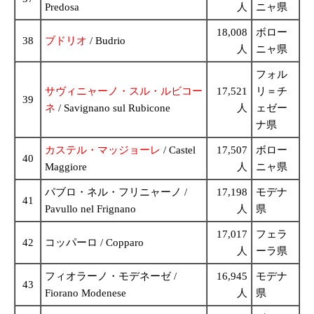
Predosa
人
ニャ県
18,008
ボロー
38
ブドリオ
/ Budrio
人
ニャ県
フォル
サヴィニャーノ・スル・ルビコー
17,521
リ＝チ
39
ネ
/ Savignano sul Rubicone
人
ェゼー
ナ県
カステル・マッジョーレ
/ Castel
17,507
ボロー
40
Maggiore
人
ニャ県
パブロ・ネル・フリニャーノ /
17,198
モデナ
41
Pavullo nel Frignano
人
県
17,017
フェラ
42
コッパーロ / Copparo
人
ーラ県
フィオラーノ・モデネーゼ /
16,945
モデナ
43
Fiorano Modenese
人
県