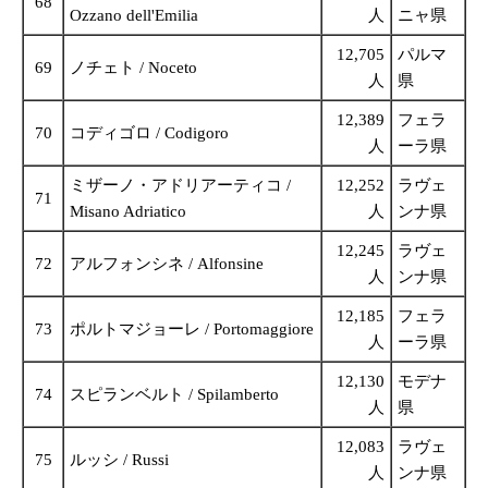
68
Ozzano dell'Emilia
人
ニャ県
12,705
パルマ
69
ノチェト / Noceto
人
県
12,389
フェラ
70
コディゴロ / Codigoro
人
ーラ県
ミザーノ・アドリアーティコ /
12,252
ラヴェ
71
Misano Adriatico
人
ンナ県
12,245
ラヴェ
72
アルフォンシネ / Alfonsine
人
ンナ県
12,185
フェラ
73
ポルトマジョーレ / Portomaggiore
人
ーラ県
12,130
モデナ
74
スピランベルト / Spilamberto
人
県
12,083
ラヴェ
75
ルッシ / Russi
人
ンナ県