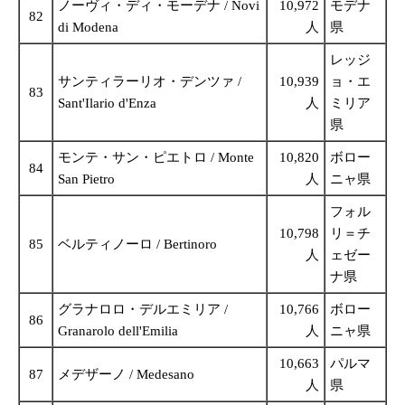
ノーヴィ・ディ・モーデナ / Novi
10,972
モデナ
82
di Modena
人
県
レッジ
サンティラーリオ・デンツァ /
10,939
ョ・エ
83
Sant'Ilario d'Enza
人
ミリア
県
モンテ・サン・ピエトロ / Monte
10,820
ボロー
84
San Pietro
人
ニャ県
フォル
10,798
リ＝チ
85
ベルティノーロ / Bertinoro
人
ェゼー
ナ県
グラナロロ・デルエミリア /
10,766
ボロー
86
Granarolo dell'Emilia
人
ニャ県
10,663
パルマ
87
メデザーノ / Medesano
人
県