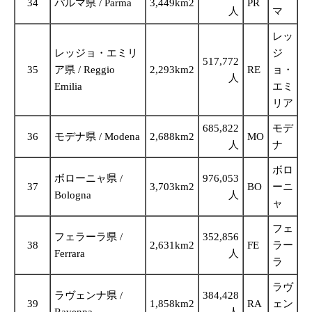
34
パルマ県 / Parma
3,449km2
PR
人
マ
レッ
レッジョ・エミリ
ジ
517,772
35
ア県 / Reggio
2,293km2
RE
ョ・
人
Emilia
エミ
リア
685,822
モデ
36
モデナ県 / Modena
2,688km2
MO
人
ナ
ボロ
ボローニャ県 /
976,053
37
3,703km2
BO
ーニ
Bologna
人
ャ
フェ
フェラーラ県 /
352,856
38
2,631km2
FE
ラー
Ferrara
人
ラ
ラヴ
ラヴェンナ県 /
384,428
39
1,858km2
RA
ェン