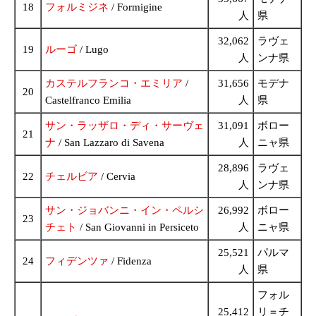
18
フォルミジネ
/ Formigine
人
県
32,062
ラヴェ
19
ルーゴ
/ Lugo
人
ンナ県
カステルフランコ・エミリア
/
31,656
モデナ
20
Castelfranco Emilia
人
県
サン・ラッザロ・ディ・サーヴェ
31,091
ボロー
21
ナ
/ San Lazzaro di Savena
人
ニャ県
28,896
ラヴェ
22
チェルビア
/ Cervia
人
ンナ県
サン・ジョバンニ・イン・ペルシ
26,992
ボロー
23
チェト
/ San Giovanni in Persiceto
人
ニャ県
25,521
パルマ
24
フィデンツァ
/ Fidenza
人
県
フォル
25,412
リ＝チ