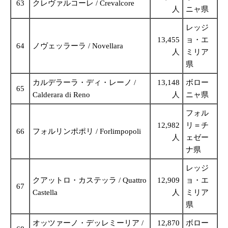
63
クレヴァルコーレ / Crevalcore
人
ニャ県
レッジ
13,455
ョ・エ
64
ノヴェッラーラ / Novellara
人
ミリア
県
カルデラーラ・ディ・レーノ /
13,148
ボロー
65
Calderara di Reno
人
ニャ県
フォル
12,982
リ＝チ
66
フォルリンポポリ / Forlimpopoli
人
ェゼー
ナ県
レッジ
クアットロ・カステッラ / Quattro
12,909
ョ・エ
67
Castella
人
ミリア
県
オッツァーノ・デッレミーリア /
12,870
ボロー