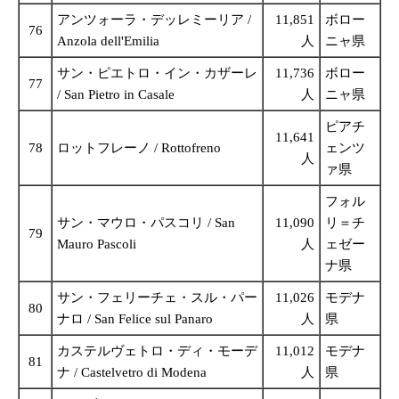
アンツォーラ・デッレミーリア /
11,851
ボロー
76
Anzola dell'Emilia
人
ニャ県
サン・ピエトロ・イン・カザーレ
11,736
ボロー
77
/ San Pietro in Casale
人
ニャ県
ピアチ
11,641
78
ロットフレーノ / Rottofreno
ェンツ
人
ァ県
フォル
サン・マウロ・パスコリ / San
11,090
リ＝チ
79
Mauro Pascoli
人
ェゼー
ナ県
サン・フェリーチェ・スル・パー
11,026
モデナ
80
ナロ / San Felice sul Panaro
人
県
カステルヴェトロ・ディ・モーデ
11,012
モデナ
81
ナ / Castelvetro di Modena
人
県