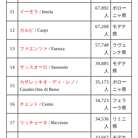
67,892
ボロー
11
イーモラ
/ Imola
人
ニャ県
67,268
モデナ
12
カルピ
/ Carpi
人
県
57,748
ラヴェ
13
ファエンツァ
/ Faenza
人
ンナ県
39,885
モデナ
14
サッスオーロ
/ Sassuolo
人
県
カザレッキオ・ディ・レノ
/
35,173
ボロー
15
Casalecchio di Reno
人
ニャ県
34,723
フェラ
16
チェント
/ Cento
人
ーラ県
34,536
リミニ
17
リッチョーネ
/ Riccione
人
県
33,667
モデナ