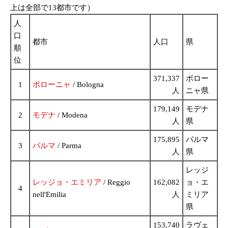
上は全部で13都市です）
人
口
都市
人口
県
順
位
371,337
ボロー
1
ボローニャ
/ Bologna
人
ニャ県
179,149
モデナ
2
モデナ
/ Modena
人
県
175,895
パルマ
3
パルマ
/ Parma
人
県
レッジ
レッジョ・エミリア
/ Reggio
162,082
ョ・エ
4
nell'Emilia
人
ミリア
県
153,740
ラヴェ