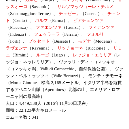
ッスオーロ
（Sassuolo）、
サルソマッジョーレ・テルメ
（Salsomaggiore Terme）、
チェゼーナ
（Cesena）、
チェン
ト
（Cento）、
パルマ
（Parma）、
ピアチェンツァ
（Piacenza）、
ファエンツァ
（Faenza）、
フィデンツァ
（Fidenza）、
フェッラーラ
（Ferrara）、
フォルリ
（Forli）、
ブッセート
（Busseto）、
モデナ
（Modena）、
ラヴェンナ
（Ravenna）、
リッチョーネ
（Riccione）、
リミ
ニ
（Rimini）、
ルーゴ
（Lugo）、
レッジョ・エミリア
（レ
ッジョ・ネッレミリア）、 ヴァッリ・ディ・コマッキオ
（コマッキオ潟、Valli di Comacchio、自然保護公園）、 ヴァ
ッレ・ベルトゥッツィ（Valle Bertuzzi）、 モンテ・チモーネ
（Monte Cimone、標高 2,165メートル、イタリア半島を縦貫
するアペニン山脈（Apennines）北部の山、エミリア・ロマ
ーニャ州の最高峰）
人口：4,449,538人（2016年11月30日現在）
面積：22,123平方キロメートル
コムーネ数：341