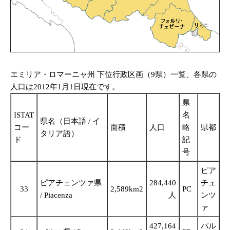
エミリア・ロマーニャ州 下位行政区画（9県）一覧、各県の
人口は2012年1月1日現在です。
県
ISTAT
名
県名（日本語 / イ
コー
面積
人口
略
県都
タリア語）
ド
記
号
ピア
ピアチェンツァ県
284,440
チェ
33
2,589km2
PC
/ Piacenza
人
ンツ
ァ
427,164
パル