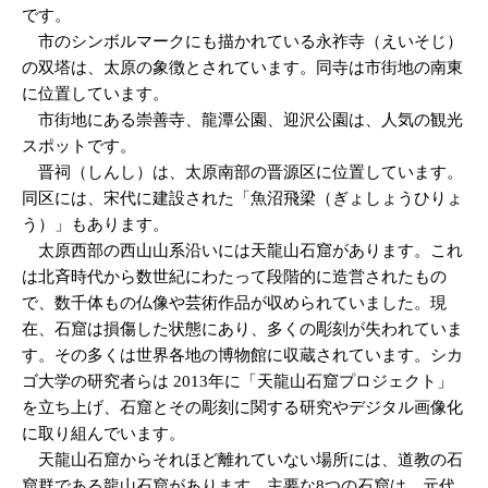
です。
市のシンボルマークにも描かれている永祚寺（えいそじ）
の双塔は、太原の象徴とされています。同寺は市街地の南東
に位置しています。
市街地にある崇善寺、龍潭公園、迎沢公園は、人気の観光
スポットです。
晋祠（しんし）は、太原南部の晋源区に位置しています。
同区には、宋代に建設された「魚沼飛梁（ぎょしょうひりょ
う）」もあります。
太原西部の西山山系沿いには天龍山石窟があります。これ
は北斉時代から数世紀にわたって段階的に造営されたもの
で、数千体もの仏像や芸術作品が収められていました。現
在、石窟は損傷した状態にあり、多くの彫刻が失われていま
す。その多くは世界各地の博物館に収蔵されています。シカ
ゴ大学の研究者らは 2013年に「天龍山石窟プロジェクト」
を立ち上げ、石窟とその彫刻に関する研究やデジタル画像化
に取り組んでいます。
天龍山石窟からそれほど離れていない場所には、道教の石
窟群である龍山石窟があります。主要な8つの石窟は、元代