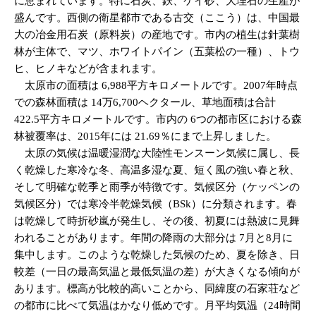
に恵まれています。特に石炭、鉄、ケイ砂、大理石の生産が
盛んです。西側の衛星都市である古交（ここう）は、中国最
大の冶金用石炭（原料炭）の産地です。市内の植生は針葉樹
林が主体で、マツ、ホワイトパイン（五葉松の一種）、トウ
ヒ、ヒノキなどが含まれます。
太原市の面積は 6,988平方キロメートルです。2007年時点
での森林面積は 14万6,700ヘクタール、草地面積は合計
422.5平方キロメートルです。市内の 6つの都市区における森
林被覆率は、2015年には 21.69％にまで上昇しました。
太原の気候は温暖湿潤な大陸性モンスーン気候に属し、長
く乾燥した寒冷な冬、高温多湿な夏、短く風の強い春と秋、
そして明確な乾季と雨季が特徴です。気候区分（ケッペンの
気候区分）では寒冷半乾燥気候（BSk）に分類されます。春
は乾燥して時折砂嵐が発生し、その後、初夏には熱波に見舞
われることがあります。年間の降雨の大部分は 7月と8月に
集中します。このような乾燥した気候のため、夏を除き、日
較差（一日の最高気温と最低気温の差）が大きくなる傾向が
あります。標高が比較的高いことから、同緯度の石家荘など
の都市に比べて気温はかなり低めです。月平均気温（24時間