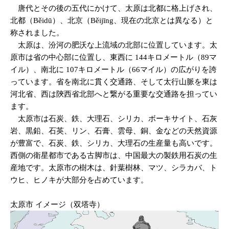
唐代とその後の五代にかけて、太原は北都に格上げされ、
北都（Běidū）、北京（Běijīng、現在の北京とは異なる）と
称されました。
太原は、汾河の肥沃な上流域の北部に位置しています。太
原市は省の中心部に位置し、東西に 144キロメートル（89マ
イル）、南北に 107キロメートル（66マイル）の広がりを誇
っています。省を南北に貫く交通路、そして太行山脈を東は
河北省、西は陝西省北部へと繋がる重要な交通路を担ってい
ます。
太原市は石炭、鉄、大理石、シリカ、ボーキサイト、石灰
岩、黒鉛、石英、リン、石膏、雲母、銅、金などの天然資源
が豊富で、石炭、鉄、シリカ、大理石の生産量も高いです。
西側の衛星都市である古脚市は、中国最大の製鉄用石炭の生
産地です。太原市の樹木は、針葉樹林、マツ、シラカバ、ト
ウヒ、ヒノキが大部分を占めています。
太原市 イメージ（双塔寺）