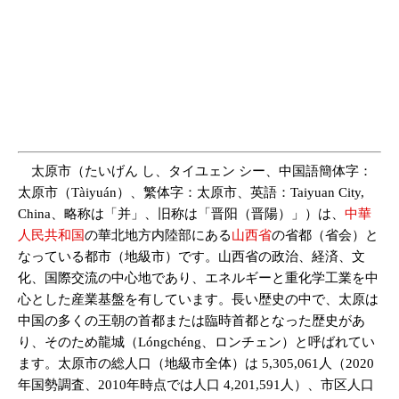
太原市（たいげん し、タイユェン シー、中国語簡体字：
太原市（Tàiyuán）、繁体字：太原市、英語：Taiyuan City,
China、略称は「并」、旧称は「晋阳（晋陽）」）は、
中華
人民共和国
の華北地方内陸部にある
山西省
の省都（省会）と
なっている都市（地級市）です。山西省の政治、経済、文
化、国際交流の中心地であり、エネルギーと重化学工業を中
心とした産業基盤を有しています。長い歴史の中で、太原は
中国の多くの王朝の首都または臨時首都となった歴史があ
り、そのため龍城（Lóngchéng、ロンチェン）と呼ばれてい
ます。太原市の総人口（地級市全体）は 5,305,061人（2020
年国勢調査、2010年時点では人口 4,201,591人）、市区人口