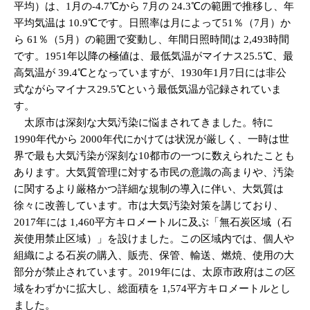
平均）は、1月の-4.7℃から 7月の 24.3℃の範囲で推移し、年
平均気温は 10.9℃です。日照率は月によって51％（7月）か
ら 61％（5月）の範囲で変動し、年間日照時間は 2,493時間
です。1951年以降の極値は、最低気温がマイナス25.5℃、最
高気温が 39.4℃となっていますが、1930年1月7日には非公
式ながらマイナス29.5℃という最低気温が記録されていま
す。
太原市は深刻な大気汚染に悩まされてきました。特に
1990年代から 2000年代にかけては状況が厳しく、一時は世
界で最も大気汚染が深刻な10都市の一つに数えられたことも
あります。大気質管理に対する市民の意識の高まりや、汚染
に関するより厳格かつ詳細な規制の導入に伴い、大気質は
徐々に改善しています。市は大気汚染対策を講じており、
2017年には 1,460平方キロメートルに及ぶ「無石炭区域（石
炭使用禁止区域）」を設けました。この区域内では、個人や
組織による石炭の購入、販売、保管、輸送、燃焼、使用の大
部分が禁止されています。2019年には、太原市政府はこの区
域をわずかに拡大し、総面積を 1,574平方キロメートルとし
ました。