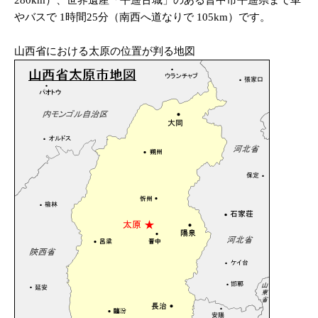
280km）、世界遺産「平遥古城」のある晋中市平遥県まで車
やバスで 1時間25分（南西へ道なりで 105km）です。
山西省における太原の位置が判る地図