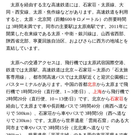
太原を経由する主な高速鉄道には、石家荘・太原線、大
同・西安線、太原・焦作線などがあります。高速鉄道を利用
すると、太原・北京間（距離600キロメートル）の所要時間
は 3時間未満です。同市の主要駅は太原南駅です。2011年に
開業した在来線である太原・中衛・銀川線は、山西省西部、
陝西省北部、寧夏回族自治区、およびさらに西方の地域とを
直結しています。
太原への交通アクセスは、飛行機では太原武宿国際空港、
鉄道では太原駅、高速鉄道は北京～石家荘～太原の「石太旅
客専用線」、都市間高速バスでは太原駅近くと迎沢公園横に
バスターミナルがあります。中国の首都
北京
から太原まで飛
行機で 1時間20分（直行便、1～3便/日）、
上海
から飛行機で
2時間20分（直行便、10～13便/日）です。北京から
石家荘
を
経由して太原まで車や長距離バスで 5時間40分（南西へ道な
りで 500km）、石家荘から車やバスで 3時間5分（西へ道な
りで 230km）です。太原から世界遺産「雲崗石窟」のある大
同市まで車やバスで 3時間15分（北北東へ道なりで