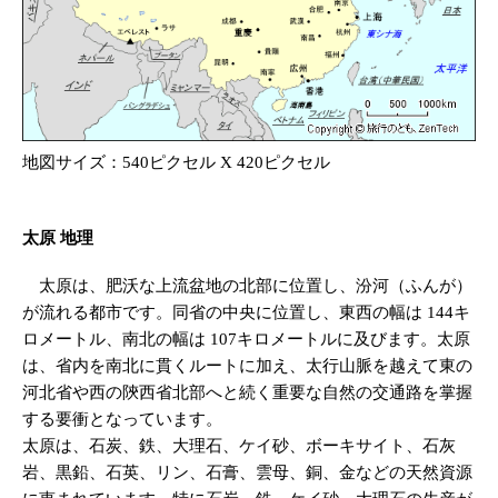
地図サイズ：540ピクセル X 420ピクセル
太原 地理
太原は、肥沃な上流盆地の北部に位置し、汾河（ふんが）
が流れる都市です。同省の中央に位置し、東西の幅は 144キ
ロメートル、南北の幅は 107キロメートルに及びます。太原
は、省内を南北に貫くルートに加え、太行山脈を越えて東の
河北省や西の陝西省北部へと続く重要な自然の交通路を掌握
する要衝となっています。
太原は、石炭、鉄、大理石、ケイ砂、ボーキサイト、石灰
岩、黒鉛、石英、リン、石膏、雲母、銅、金などの天然資源