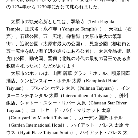
の 1234年から 1239年にかけて彫られました。
太原市の観光名所としては、双塔寺（Twin Pagoda
Temple、正式名：永祚寺（Yongzuo Temple））、天龍山（石
窟）、石碑公園、五一広場、柳巷街（太原市最大の繁華
街）、迎沢公園（太原市最大の公園）、児童公園（柳巷街と
五一広場を結ぶ海子辺の通りにある公園）、太原食品街、臥
虎山公園、動物園、晋祠（北魏の時代の最初の晋王である唐
叔虞を祀った祠）などがあります。
太原市のホテルは、山西 麗華 グランド ホテル、頤景国際
酒店、ケンピンスキー・ホテル 太原（Kempinski Hotel
Taiyuan）、プルマン ホテル 太原（Pullman Taiyuan）、イン
ターコンチネンタル 太原（Intercontinental Taiyuan）、併州
飯店、シャトー・スター・リバー 太原（Chateau Star River
Taiyuan）、コートヤード・バイ・マリオット 太原
（Courtyard by Marriott Taiyuan）、ガーデン 国際 ホテル
（Garden International Hotel）、ハイアット・パレス 太原 サ
ウス（Hyatt Place Taiyuan South）、ハイアット・パレス 太