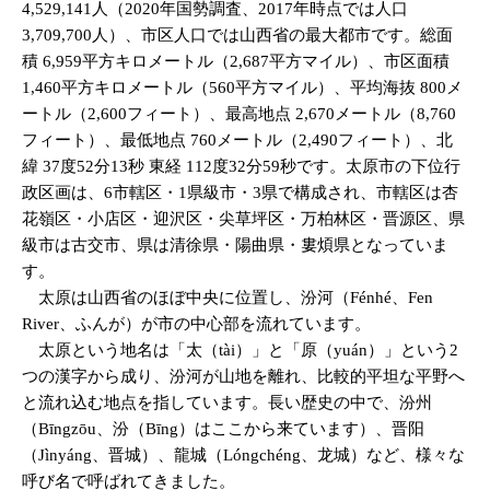
4,529,141人（2020年国勢調査、2017年時点では人口
3,709,700人）、市区人口では山西省の最大都市です。総面
積 6,959平方キロメートル（2,687平方マイル）、市区面積
1,460平方キロメートル（560平方マイル）、平均海抜 800メ
ートル（2,600フィート）、最高地点 2,670メートル（8,760
フィート）、最低地点 760メートル（2,490フィート）、北
緯 37度52分13秒 東経 112度32分59秒です。太原市の下位行
政区画は、6市轄区・1県級市・3県で構成され、市轄区は杏
花嶺区・小店区・迎沢区・尖草坪区・万柏林区・晋源区、県
級市は古交市、県は清徐県・陽曲県・婁煩県となっていま
す。
太原は山西省のほぼ中央に位置し、汾河（Fénhé、Fen
River、ふんが）が市の中心部を流れています。
太原という地名は「太（tài）」と「原（yuán）」という2
つの漢字から成り、汾河が山地を離れ、比較的平坦な平野へ
と流れ込む地点を指しています。長い歴史の中で、汾州
（Bīngzōu、汾（Bīng）はここから来ています）、晋阳
（Jìnyáng、晋城）、龍城（Lóngchéng、龙城）など、様々な
呼び名で呼ばれてきました。