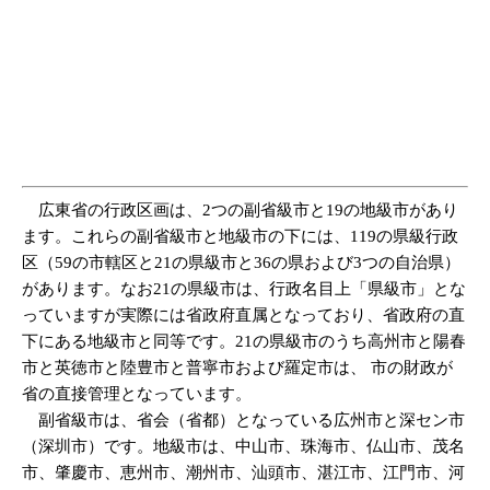
広東省の行政区画は、2つの副省級市と19の地級市があり
ます。これらの副省級市と地級市の下には、119の県級行政
区（59の市轄区と21の県級市と36の県および3つの自治県）
があります。なお21の県級市は、行政名目上「県級市」とな
っていますが実際には省政府直属となっており、省政府の直
下にある地級市と同等です。21の県級市のうち高州市と陽春
市と英徳市と陸豊市と普寧市および羅定市は、 市の財政が
省の直接管理となっています。
副省級市は、省会（省都）となっている広州市と深セン市
（深圳市）です。地級市は、中山市、珠海市、仏山市、茂名
市、肇慶市、恵州市、潮州市、汕頭市、湛江市、江門市、河