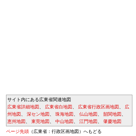
サイト内にある広東省関連地図
広東省詳細地図
、
広東省白地図
、
広東省行政区画地図
、
広
州地図
、
深セン地図
、
珠海地図
、
仏山地図
、
韶関地図
、
恵州地図
、
東莞地図
、
中山地図
、
江門地図
、
肇慶地図
ページ先頭
（広東省：行政区画地図）へもどる