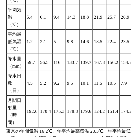
平均気
温
5.4
6.1
9.4
14.3
18.8
21.9
25.7
26.9
2
（℃）
平均最
低気温
1.2
2.1
5
9.8
14.6
18.5
22.4
23.5
2
（℃）
降水量
59.7
56.5
116
133.7
139.7
167.8
156.2
154.7
2
（mm）
降水日
数
4.5
5.2
9.2
9.5
10.1
11.6
10.5
7.9
1
（日）
月間日
射量
192.6
170.4
175.3
178.8
179.6
124.2
151.4
174.2
1
（時
間）
東京の年間気温 16.2℃、年平均最高気温 20.3℃、年平均最低