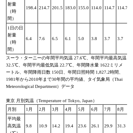
射量
198.4
214.7
201.5
183.0
155.0
114.0
114.7
114.7
1
（時
間）
1日の日
射量
6.4
7.6
6.5
6.1
5.0
3.8
3.7
3.7
3
（時
間）
スーラ・ターニーの年間平均気温 27.6℃、年間平均最高気温
32.5℃、年間平均最低気温 22.7℃、年間降水量 1622ミリメ
ートル、年間降雨日数 150日、年間日照時間 1,827.2時間、
1981年から2010年まで30年間の平均値、タイ気象局（Thai
Meteorological Department）データ
東京 月別気温（Temperature of Tokyo, Japan）
月別
1月
2月
3月
4月
5月
6月
7月
8月
平均最
高気温
9.8
10.9
14.2
19.4
23.6
26.1
29.9
31.3
2
（℃）