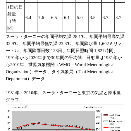
1日の日
射量
6.4
7.6
6.5
6.1
5.0
3.8
3.7
3.7
3
（時
間）
スーラ・ターニーの年間平均気温 28.1℃、年間平均最高気温
32.9℃、年間平均最低気温 23.3℃、年間降水量 1,602ミリメ
ートル、年間降雨日数 123日、年間日照時間 1,827時間、
1991年から2020年まで30年間の平均値、日射量は1981年か
ら2010年、世界気象機関（WMO = World Meteorological
Organization）データ、タイ気象局（Thai Meteorological
Department）データ
1981年～2010年、スーラ・ターニーと東京の気温と降水量
グラフ