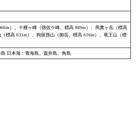
1,066m）、十種ヶ峰（徳佐ケ峰、標高 989m）、馬糞ヶ岳（標高
平山（標高 631m）、狗留孫山（御岳、標高 616m）、竜王山（標
島 日本海：青海島、蓋井島、角島