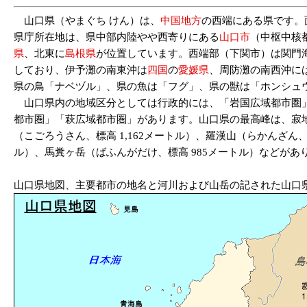
山口県（やまぐち けん）は、
中国地方
の西端にある県です。面積
県庁所在地は、県中部内陸やや西寄りにある
山口市
（中枢中核
県
、北東に
島根県
が位置しています。西端部（下関市）は関門
しており、伊予灘の南東沖は
四国
の
愛媛県
、周防灘の南西沖に
県の鳥「ナベヅル」、県の魚は「フグ」、県の獣は「ホンシュ
山口県内の地域区分としては行政的には、「岩国広域都市圏」
都市圏」「萩広域都市圏」があります。山口県の最高峰は、寂地
（こごろうさん、標高 1,162メートル）、羅漢山（らかんざん、
ル）、馬糞ヶ岳（ばふんがだけ、標高 985メートル）などがあ
山口県地図、主要都市の地名と河川および山岳の記された山口