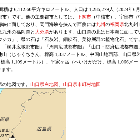
は 6,112.60平方キロメートル、人口は 1,285,279人（202
都市）です。他の主要都市としては、
下関市
（中核市）、宇部市（
海峡に面しており、関門海峡を挟んで西側には
九州
の
福岡県
北九州
は九州の福岡県と
大分県
があります。山口県の北は日本海に面して
ウジカ」、県の石は「石灰岩、銅鉱石、美祢層群の植物化石」です
「柳井広域都市圏」「周南広域都市圏」「山口・防府広域都市圏
山（じゃくちさん、標高 1,337メートル、中国山地西部、山口
標高 1,109メートル）、平家ヶ岳（へいけがだけ、標高 1,066
ります。
県の地図です。
山口県白地図
、
山口県市町村地図