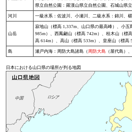
県立自然公園：羅漢山県立自然公園、石城山県
河川
一級水系：佐波川、小瀬川、二級水系：錦川、
寂地山（標高 1,337m、山口県の最高峰）、小五郎
山岳
985m）、西鳳翩山（標高 742m）、桂木山（標高
高 614m）、高山（標高 533m）、皇座山（標高 5
島
瀬戸内海：周防大島諸島（
周防大島
（屋代島）、
日本における山口県の場所が判る地図