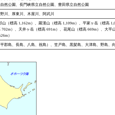
立自然公園、長門峡県立自然公園、豊田県立自然公園
椹野川、厚東川、木屋川、阿武川
山（標高 1,162m）、羅漢山（標高 1,109m）、平家ヶ岳（標高 
 702m）、天井ヶ岳（標高 691m）、花尾山（標高 669m）、大
26m）
平郡島、長島、八島、祝島）、笠戸島、黒髪島、大津島、野島、向