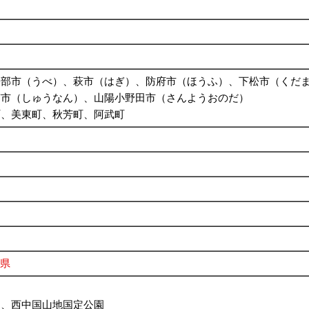
宇部市（うべ）、萩市（はぎ）、防府市（ほうふ）、下松市（くだ
南市（しゅうなん）、山陽小野田市（さんようおのだ）
町、美東町、秋芳町、阿武町
県
園、西中国山地国定公園