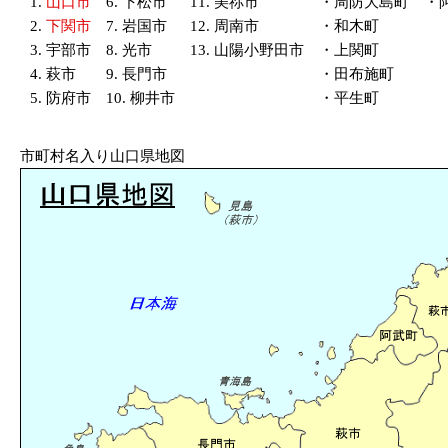
1.
山口市
6. 下松市
11. 美祢市
・周防大島町
・
2.
下関市
7. 岩国市
12. 周南市
・和木町
3. 宇部市
8. 光市
13. 山陽小野田市
・上関町
4. 萩市
9. 長門市
・田布施町
5. 防府市
10. 柳井市
・平生町
市町村名入り山口県地図