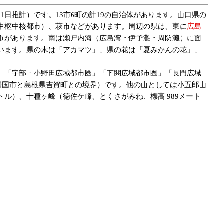
4年6月1日推計）です。13市6町の計19の自治体があります。山口県の
中枢中核都市）、萩市などがあります。周辺の県は、東に
広島
市があります。南は瀬戸内海（広島湾・伊予灘・周防灘）に面
います。県の木は「アカマツ」、県の花は「夏みかんの花」、
。
」「宇部・小野田広域都市圏」「下関広域都市圏」「長門広域
県岩国市と島根県吉賀町との境界）です。他の山としては小五郎山
メートル）、十種ヶ峰（徳佐ケ峰、とくさがみね、標高 989メート