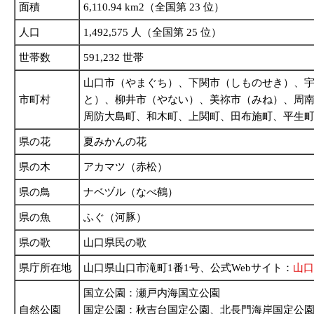
面積
6,110.94 km2（全国第 23 位）
人口
1,492,575 人（全国第 25 位）
世帯数
591,232 世帯
山口市（やまぐち）、下関市（しものせき）、
市町村
と）、柳井市（やない）、美祢市（みね）、周
周防大島町、和木町、上関町、田布施町、平生
県の花
夏みかんの花
県の木
アカマツ（赤松）
県の鳥
ナベヅル（なべ鶴）
県の魚
ふぐ（河豚）
県の歌
山口県民の歌
県庁所在地
山口県山口市滝町1番1号、公式Webサイト：
山口
国立公園：瀬戸内海国立公園
自然公園
国定公園：秋吉台国定公園、北長門海岸国定公