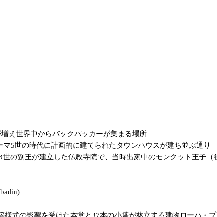
トハウスが増え世界中からバックパッカーが集まる場所
：約150年前のラーマ5世の時代に計画的に建てられたタウンハウスが建ち並ぶ通り
wet：ラーマ3世の副王が建立した仏教寺院で、当時出家中のモンクット
badin)
：ビルマの建築様式の影響を受けた本堂と37本の小塔が林立する建物ローハ