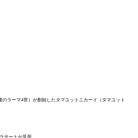
王子（後のラーマ4世）が創始したタマユットニカーイ（タマユット
・プラサートが見所