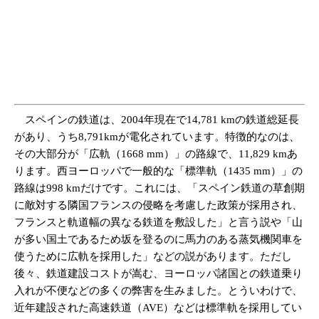
スペインの鉄道は、2004年現在で14,781 kmの鉄道総延長
があり、うち8,791kmが電化されています。特徴的なのは、
その大部分が「広軌（1668 mm）」の路線で、11,829 kmあ
ります。西ヨーロッパで一般的な「標準軌（1435 mm）」の
路線は998 kmだけです。これには、「スペイン鉄道の草創期
に敵対する隣国フランスの侵略を考慮した政策が採用され、
フランスと軌道幅の異なる鉄道を敷設した」と言う説や「山
が多い国土であるため坂を登るのに馬力のある蒸気機関車を
使うために広軌を採用した」などの説があります。ただし
後々、鉄道建設コストが嵩む、ヨーロッパ諸国との鉄道乗り
入れが不便などの多くの弊害を生みました。とういわけで、
近年建設された高速鉄道（AVE）などは標準軌を採用してい