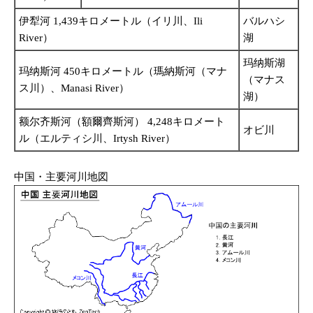
伊犁河 1,439キロメートル（イリ川、Ili
バルハシ
River）
湖
玛纳斯湖
玛纳斯河 450キロメートル（瑪納斯河（マナ
（マナス
ス川）、Manasi River）
湖）
额尔齐斯河（額爾齊斯河） 4,248キロメート
オビ川
ル（エルティシ川、Irtysh River）
中国・主要河川地図