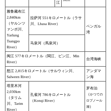
江
雅鲁藏布江
2,840km
拉萨河 551キロメートル（ラサ
（ヤルンツ
川、Lhasa River）
ベンガル
ァンポ川、
湾
Yarlung
Tsangpo
马泉河（馬泉河）
River）
闽江 577キロメートル（閩江、ビン江、Min
台湾海峡
River）
怒江 2,815キロメートル（サルウィン川、
アンダマ
Salween River）
ン海
塔里木河
罗布泊
2,030km
（
かつての
孔雀河 786キロメートル
（タリム
（Konqi River）
ロプノール
川、Tarim
）
湖
River）