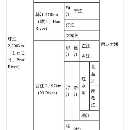
梅
宁江
韩江 410km
江
（韓江、Han
汀江
River）
大靖河
珠江
南シナ海
2,200km
左江
郁
邕
（しゅこ
江
江
右江
う、Pearl
River）
北
盘
红
江
西江 2,197km
水
浔
黔
南
（Xi River）
河
江
江
盘
江
融江
桂
漓江