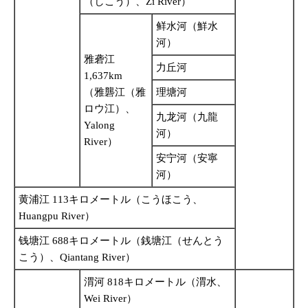
（しこう）、Zi River）
鲜水河（鮮水
河）
雅砻江
力丘河
1,637km
（雅礱江（雅
理塘河
ロウ江）、
九龙河（九龍
Yalong
河）
River）
安宁河（安寧
河）
黄浦江 113キロメートル（こうほこう、
Huangpu River）
钱塘江 688キロメートル（銭塘江（せんとう
こう）、Qiantang River）
渭河 818キロメートル（渭水、
Wei River）