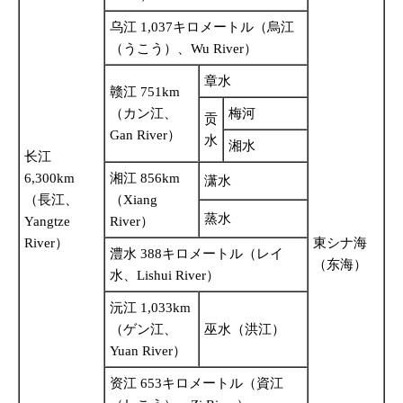
乌江 1,037キロメートル（烏江
（うこう）、Wu River）
章水
赣江 751km
（カン江、
梅河
贡
Gan River）
水
湘水
长江
6,300km
湘江 856km
潇水
（長江、
（Xiang
蒸水
Yangtze
River）
River）
東シナ海
澧水 388キロメートル（レイ
（东海）
水、Lishui River）
沅江 1,033km
（ゲン江、
巫水（洪江）
Yuan River）
资江 653キロメートル（資江