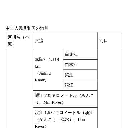
中華人民共和国の河川
河川名（本
支流
河口
流）
白龙江
嘉陵江 1,119
白水江
km
（Jialing
渠江
River）
涪江
岷江 735キロメートル（みんこ
う、Min River）
汉江 1,532キロメートル（漢江
（かんこう、漢水）、Han
River）