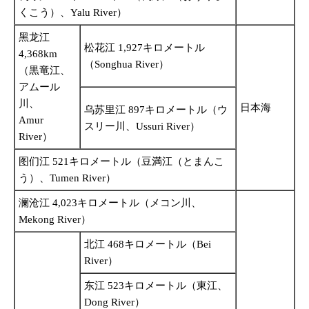
くこう）、Yalu River）
黑龙江
松花江 1,927キロメートル
4,368km
（Songhua River）
（黒竜江、
アムール
川、
日本海
乌苏里江 897キロメートル（ウ
Amur
スリー川、Ussuri River）
River）
图们江 521キロメートル（豆満江（とまんこ
う）、Tumen River）
澜沧江 4,023キロメートル（メコン川、
Mekong River）
北江 468キロメートル（Bei
River）
东江 523キロメートル（東江、
Dong River）