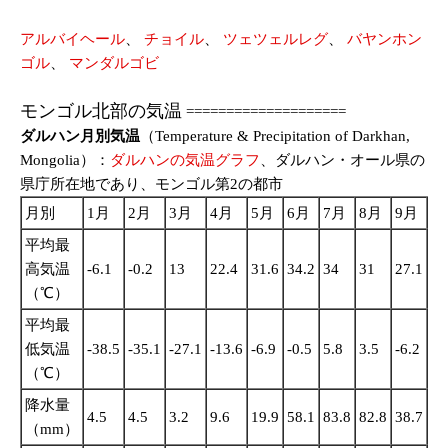
アルバイヘール
、
チョイル
、
ツェツェルレグ
、
バヤンホン
ゴル
、
マンダルゴビ
モンゴル北部の気温
====================
ダルハン月別気温
（Temperature & Precipitation of Darkhan,
Mongolia）：
ダルハンの気温グラフ
、ダルハン・オール県の
県庁所在地であり、モンゴル第2の都市
月別
1月
2月
3月
4月
5月
6月
7月
8月
9月
1
平均最
高気温
-6.1
-0.2
13
22.4
31.6
34.2
34
31
27.1
22
（℃）
平均最
低気温
-38.5
-35.1
-27.1
-13.6
-6.9
-0.5
5.8
3.5
-6.2
-1
（℃）
降水量
4.5
4.5
3.2
9.6
19.9
58.1
83.8
82.8
38.7
13
（mm）