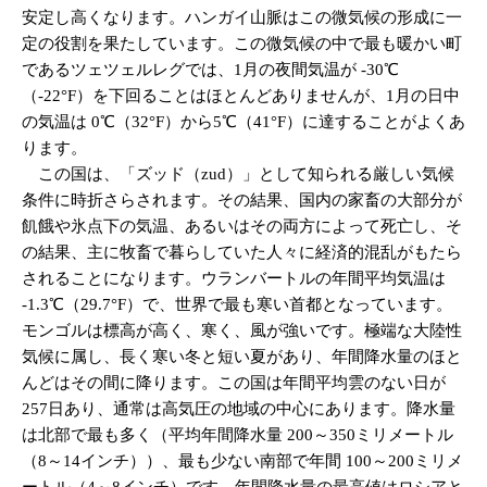
安定し高くなります。ハンガイ山脈はこの微気候の形成に一
定の役割を果たしています。この微気候の中で最も暖かい町
であるツェツェルレグでは、1月の夜間気温が -30℃
（-22°F）を下回ることはほとんどありませんが、1月の日中
の気温は 0℃（32°F）から5℃（41°F）に達することがよくあ
ります。
この国は、「ズッド（zud）」として知られる厳しい気候
条件に時折さらされます。その結果、国内の家畜の大部分が
飢餓や氷点下の気温、あるいはその両方によって死亡し、そ
の結果、主に牧畜で暮らしていた人々に経済的混乱がもたら
されることになります。ウランバートルの年間平均気温は
-1.3℃（29.7°F）で、世界で最も寒い首都となっています。
モンゴルは標高が高く、寒く、風が強いです。極端な大陸性
気候に属し、長く寒い冬と短い夏があり、年間降水量のほと
んどはその間に降ります。この国は年間平均雲のない日が
257日あり、通常は高気圧の地域の中心にあります。降水量
は北部で最も多く（平均年間降水量 200～350ミリメートル
（8～14インチ））、最も少ない南部で年間 100～200ミリメ
ートル（4～8インチ）です。年間降水量の最高値はロシアと