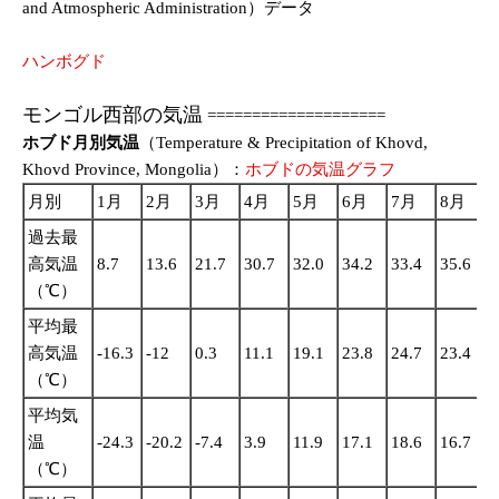
and Atmospheric Administration）データ
ハンボグド
モンゴル西部の気温
====================
ホブド月別気温
（Temperature & Precipitation of Khovd,
Khovd Province, Mongolia）：
ホブドの気温グラフ
月別
1月
2月
3月
4月
5月
6月
7月
8月
過去最
高気温
8.7
13.6
21.7
30.7
32.0
34.2
33.4
35.6
3
（℃）
平均最
高気温
-16.3
-12
0.3
11.1
19.1
23.8
24.7
23.4
1
（℃）
平均気
温
-24.3
-20.2
-7.4
3.9
11.9
17.1
18.6
16.7
1
（℃）