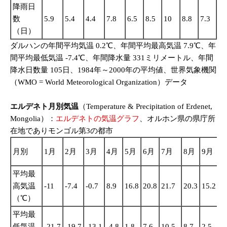
降雨日
数
5.9
5.4
4.4
7.8
6.5
8.5
10
8.8
7.3
6.
（日）
ダルハンの年間平均気温 0.2℃、年間平均最高気温 7.9℃、年
間平均最低気温 -7.4℃、年間降水量 331ミリメートル、年間
降水日数量 105日、1984年～2000年の平均値、世界気象機関
（WMO = World Meteorological Organization）データ
エルデネト月別気温
（Temperature & Precipitation of Erdenet,
Mongolia）：
エルデネトの気温グラフ
、オルホン県の県庁所
在地でありモンゴル第3の都市
1
月別
1月
2月
3月
4月
5月
6月
7月
8月
9月
平均最
高気温
-11
-7.4
-0.7
8.9
16.8
20.8
21.7
20.3
15.2
7.
（℃）
平均最
低気温
-21.7
-19.7
-13.1
-4.8
1.8
7.6
10.5
8.7
2.5
-4