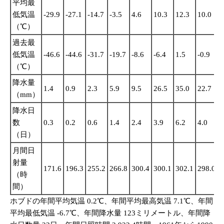
平均最
低気温
-29.9
-27.1
-14.7
-3.5
4.6
10.3
12.3
10.0
3
（℃）
過去最
低気温
-46.6
-44.6
-31.7
-19.7
-8.6
-6.4
1.5
-0.9
-
（℃）
降水量
1.4
0.9
2.3
5.9
9.5
26.5
35.0
22.7
1
（mm）
降水日
数
0.3
0.2
0.6
1.4
2.4
3.9
6.2
4.0
1
（日）
月間日
射量
171.6
196.3
255.2
266.8
300.4
300.1
302.1
298.0
2
（時
間）
ホブドの年間平均気温 0.2℃、年間平均最高気温 7.1℃、年間
平均最低気温 -6.7℃、年間降水量 123ミリメートル、年間降