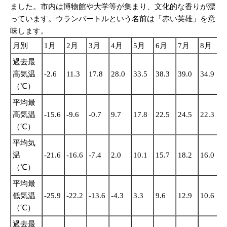
ました。市内は博物館や大学等が集まり、文化的な香りが漂
っています。ウランバートルという名前は「赤い英雄」を意
味します。
月別
1月
2月
3月
4月
5月
6月
7月
8月
過去最
高気温
-2.6
11.3
17.8
28.0
33.5
38.3
39.0
34.9
3
（℃）
平均最
高気温
-15.6
-9.6
-0.7
9.7
17.8
22.5
24.5
22.3
1
（℃）
平均気
温
-21.6
-16.6
-7.4
2.0
10.1
15.7
18.2
16.0
9
（℃）
平均最
低気温
-25.9
-22.2
-13.6
-4.3
3.3
9.6
12.9
10.6
3
（℃）
過去最