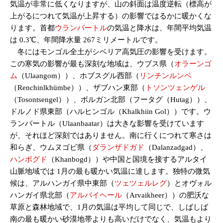
気温が非常に低くなりますが、山の斜面は温度逆転（標高が
上がるにつれて気温が上昇する）の影響ではるかに暖かくな
ります。首都
ウランバートル
の気温と降水は、年間平均気温
は 0.3℃、年間降水量 267ミリメートルです。
冬にはモンゴル全土がシベリア高気圧の影響を受けます。
この寒気の影響が最も深刻な地域は、ウブス県（
オラーンゴ
ム
（Ulaangom））、ホブスグル西部（
リンチンルンベ
（Renchinlkhümbe））、ザブハン東部（
トソンツェンゲル
（Tosontsengel））、ボルガン北部（フータグ（Hutag））、
ドルノド県東部（ハルヒンゴル（Khalkhiin Gol））です。ウ
ランバートル（Ulaanbaatar）は大きな影響を受けています
が、それほど深刻ではありません。南に行くにつれて寒さは
和らぎ、ウムヌゴビ県（
ダランザドガド
（Dalanzadgad）、
ハンボグド
（Khanbogd））や中国と国境を接するアルタイ
山脈地域では 1月の最も暖かい気温に達します。独特の微気
候は、アルハンガイ県中東部（
ツェツェルレグ
）とオヴォル
ハンガイ県北部（
アルバイヘール
（Arvaikheer））の肥沃な
草原と森林地域で、1月の気温は平均して同じで、しばしば
南の最も暖かい砂漠地帯よりも高いだけでなく、気温もより