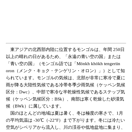
東アジアの北西部内陸に位置するモンゴルは、年間 250日
以上の晴れの日があるため、「永遠の青い空の国」または
「青い空の国」（モンゴル語では「Mönkh khökh tengeriin
oron（メンク・キョク・テンゲリン・オロン）」）として知
られています。モンゴルの気候は、北部が非常に寒冷で夏に
雨が降る大陸性気候である冷帯冬季少雨気候（ケッペン気候
区分：Dwc）、中部で寒冷な半乾燥性気候であるステップ気
候（ケッペン気候区分：BSk）、南部は寒く乾燥した砂漠気
候（BWk）に属しています。
国のほとんどの地域は夏は暑く、冬は極度の寒さで、1月
の平均気温は -30℃（-22°F）まで下がります。冬には冷たい
空気がシベリアから流入し、川の渓谷や低地盆地に集まり、