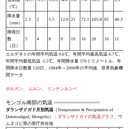
（℃）
降水量
2.3
2
5.5
12.6
21
72.1
105.8
85
40.3
1
（mm）
降雨日
数
5
4
8
9
10
16
20
16
11
7
（日）
エルデネトの年間平均気温 0.6℃、年間平均最高気温 6.7℃、
年間平均最低気温 -5.5℃、年間降水量 370ミリメートル、年
間降水日数量 120日、1984年～2000年の平均値、世界気象機
関データ
ボルガン
、
ムルン
、
リンチンルンベ
モンゴル南部の気温
====================
ダランザドガド月別気温
（Temperature & Precipitation of
Dalanzadgad, Mongolia）：
ダランザドガドの気温グラフ
、ウ
ムヌゴビ県の県庁所在地