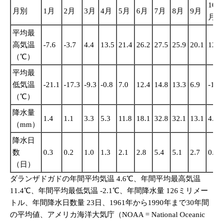
10
月別
1月
2月
3月
4月
5月
6月
7月
8月
9月
月
平均最
高気温
-7.6
-3.7
4.4
13.5
21.4
26.2
27.5
25.9
20.1
12.3
（℃）
平均最
低気温
-21.1
-17.3
-9.3
-0.8
7.0
12.4
14.8
13.3
6.9
-1.6
（℃）
降水量
1.4
1.1
3.3
5.3
11.8
18.1
32.8
32.1
13.1
4.4
（mm）
降水日
数
0.3
0.2
1.0
1.3
2.1
2.8
5.4
5.1
2.7
0.9
（日）
ダランザドガドの年間平均気温 4.6℃、年間平均最高気温
11.4℃、年間平均最低気温 -2.1℃、年間降水量 126ミリメー
トル、年間降水日数量 23日、1961年から1990年まで30年間
の平均値、アメリカ海洋大気庁（NOAA = National Oceanic