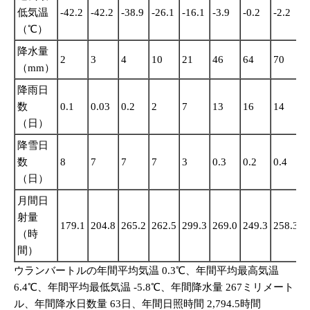
低気温
-42.2
-42.2
-38.9
-26.1
-16.1
-3.9
-0.2
-2.2
-
（℃）
降水量
2
3
4
10
21
46
64
70
2
（mm）
降雨日
数
0.1
0.03
0.2
2
7
13
16
14
8
（日）
降雪日
数
8
7
7
7
3
0.3
0.2
0.4
2
（日）
月間日
射量
179.1
204.8
265.2
262.5
299.3
269.0
249.3
258.3
2
（時
間）
ウランバートルの年間平均気温 0.3℃、年間平均最高気温
6.4℃、年間平均最低気温 -5.8℃、年間降水量 267ミリメート
ル、年間降水日数量 63日、年間日照時間 2,794.5時間