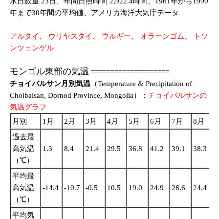
水日数量 23日、年間日照時間 2,922.4時間、1961年から1990
年まで30年間の平均値、アメリカ海洋大気庁データ
アルタイ
、
ウリヤスタイ
、
ウルギー
、
オラーンゴム
、
トソ
ンツェンゲル
モンゴル東部の気温
====================
チョイバルサン月別気温
（Temperature & Precipitation of
Choibalsan, Dornod Province, Mongolia）：
チョイバルサンの
気温グラフ
月別
1月
2月
3月
4月
5月
6月
7月
8月
過去最
高気温
1.3
8.4
21.4
29.5
36.8
41.2
39.1
38.3
3
（℃）
平均最
高気温
-14.4
-10.7
-0.5
10.5
19.0
24.9
26.6
24.4
1
（℃）
平均気