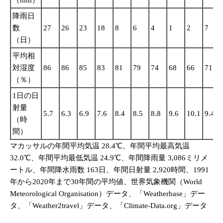
（mm）
降雨日
数
27
26
23
18
8
6
4
1
2
7
（日）
平均相
対湿度
86
86
85
83
81
79
74
68
66
71
（％）
1日の日
射量
5.7
6.3
6.9
7.6
8.4
8.5
8.8
9.6
10.1
9.4
（時
間）
マカッサルの年間平均気温 28.4℃、年間平均最高気温
32.0℃、年間平均最低気温 24.9℃、年間降雨量 3,086ミリメ
ートル、年間降水雨数 163日、年間日射量 2,920時間、1991
年から2020年まで30年間の平均値、世界気象機関（World
Meteorological Organisation）データ、「Weatherbase」デー
タ、「Weather2travel」データ、「Climate-Data.org」データ