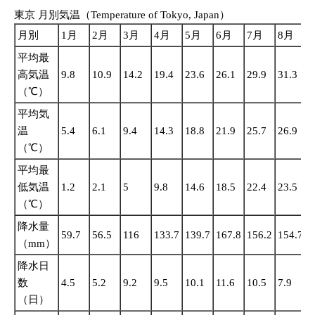
東京 月別気温（Temperature of Tokyo, Japan）
月別
1月
2月
3月
4月
5月
6月
7月
8月
平均最
高気温
9.8
10.9
14.2
19.4
23.6
26.1
29.9
31.3
2
（℃）
平均気
温
5.4
6.1
9.4
14.3
18.8
21.9
25.7
26.9
2
（℃）
平均最
低気温
1.2
2.1
5
9.8
14.6
18.5
22.4
23.5
2
（℃）
降水量
59.7
56.5
116
133.7
139.7
167.8
156.2
154.7
2
（mm）
降水日
数
4.5
5.2
9.2
9.5
10.1
11.6
10.5
7.9
1
（日）