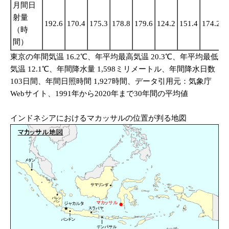
月間日
射量
192.6
170.4
175.3
178.8
179.6
124.2
151.4
174.2
1
（時
間）
東京の年間気温 16.2℃、年平均最高気温 20.3℃、年平均最低
気温 12.1℃、年間降水量 1,598ミリメートル、年間降水日数
103日間、年間日照時間 1,927時間、データ引用元：気象庁
Webサイト、1991年から2020年まで30年間の平均値
インドネシアにおけるマカッサルの位置が判る地図