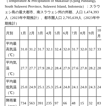
（Temperature & Precipitation of Makassar (Ujung Pandang),
South Sulawesi Province, Sulawesi Island, Indonesia）：スラウ
ェシ島の最大都市、南スラウェシ州の州都、人口 1,474,393
人（2023年中期推計）、都市圏人口 2,795,639人（2023年中
期推計）
10
月別
1月
2月
3月
4月
5月
6月
7月
8月
9月
月
平均最
高気温
31.0
31.2
31.7
32.1
32.4
32.0
31.7
32.0
32.7
33.1
（℃）
平均気
温
27.7
27.7
27.9
28.2
28.4
27.9
27.6
27.8
28.2
28.7
（℃）
平均最
低気温
25.0
24.9
25.1
25.3
25.4
24.8
24.1
24.0
24.3
24.9
（℃）
降雨量
734
563
391
235
97
66
48
15
32
83