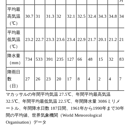
月
平均最
高気温
30.7
31
31.3
32
32.1
32.5
32.4
34.3
34.8
34.6
（℃）
平均最
低気温
23.2
22.7
23.3
23.6
23.4
22.9
21.7
20.1
21.2
21.7
（℃）
降水量
734
533
391
235
127
66
48
15
32
83
（mm）
降雨日
数
27
26
23
20
17
8
4
2
4
7
（日）
マカッサルの年間平均気温 27.5℃、年間平均最高気温
32.5℃、年間平均最低気温 22.5℃、年間降水量 3086ミリメ
ートル、年間降水日数 187日間、1961年から1990年まで30年
間の平均値、世界気象機関（World Meteorological
Organisation）データ