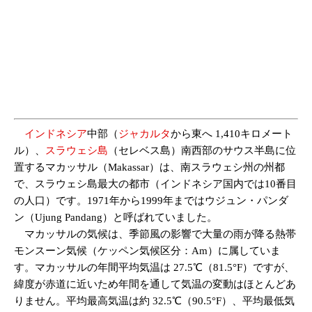
インドネシア
中部（
ジャカルタ
から東へ 1,410キロメート
ル）、
スラウェシ島
（セレベス島）南西部のサウス半島に位
置するマカッサル（Makassar）は、南スラウェシ州の州都
で、スラウェシ島最大の都市（インドネシア国内では10番目
の人口）です。1971年から1999年まではウジュン・パンダ
ン（Ujung Pandang）と呼ばれていました。
マカッサルの気候は、季節風の影響で大量の雨が降る熱帯
モンスーン気候（ケッペン気候区分：Am）に属していま
す。マカッサルの年間平均気温は 27.5℃（81.5°F）ですが、
緯度が赤道に近いため年間を通して気温の変動はほとんどあ
りません。平均最高気温は約 32.5℃（90.5°F）、平均最低気