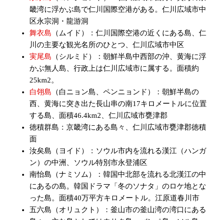
畿湾に浮かぶ島で仁川国際空港がある。仁川広域市中
区永宗洞・龍游洞
舞衣島
（ムイド）：仁川国際空港の近くにある島、仁
川の主要な観光名所のひとつ、仁川広域市中区
実尾島
（シルミド）：朝鮮半島中西部の沖、黄海に浮
かぶ無人島、行政上は仁川広域市に属する。面積約
25km2。
白翎島
（白ニョン島、ペンニョンド）：朝鮮半島の
西、黄海に突き出た長山串の南17キロメートルに位置
する島、面積46.4km2、仁川広域市甕津郡
徳積群島：京畿湾にある島々、仁川広域市甕津郡徳積
面
汝矣島（ヨイド）：ソウル市内を流れる漢江（ハンガ
ン）の中洲、ソウル特別市永登浦区
南怡島（ナミソム）：韓国中北部を流れる北漢江の中
にあるの島。韓国ドラマ「冬のソナタ」のロケ地とな
った島。面積40万平方キロメートル。江原道春川市
五六島（オリュクト）：釜山市の釜山湾の湾口にある