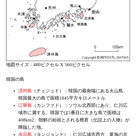
地図サイズ：480ピクセル X 560ピクセル
韓国の島
済州島
（チェジュド）：韓国の最南端にある火山島、
韓国最大の島で面積1845平方キロメートル
江華島
（カンファド）：ソウル北西部にあり、仁川広
域市に属する。韓国では5番目に大きな島で面積は
408km2。朝鮮の始祖とされる檀君（伝説上の人物）が
降臨した地。
永宗島
（ヨンジョンド）：仁川広域市西方、黄海の京