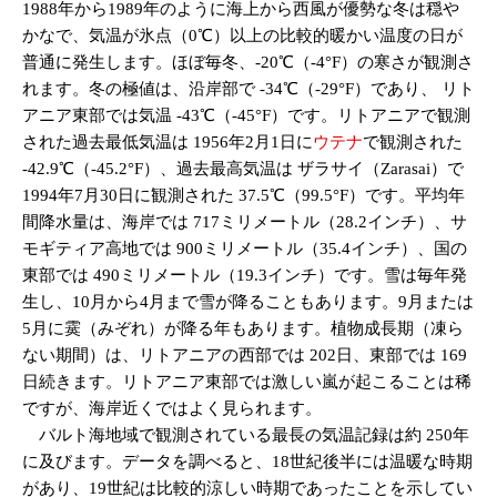
1988年から1989年のように海上から西風が優勢な冬は穏や
かなで、気温が氷点（0℃）以上の比較的暖かい温度の日が
普通に発生します。ほぼ毎冬、-20℃（-4°F）の寒さが観測さ
れます。冬の極値は、沿岸部で -34℃（-29°F）であり、 リト
アニア東部では気温 -43℃（-45°F）です。リトアニアで観測
された過去最低気温は 1956年2月1日に
ウテナ
で観測された
-42.9℃（-45.2°F）、過去最高気温は ザラサイ（Zarasai）で
1994年7月30日に観測された 37.5℃（99.5°F）です。平均年
間降水量は、海岸では 717ミリメートル（28.2インチ）、サ
モギティア高地では 900ミリメートル（35.4インチ）、国の
東部では 490ミリメートル（19.3インチ）です。雪は毎年発
生し、10月から4月まで雪が降ることもあります。9月または
5月に霙（みぞれ）が降る年もあります。植物成長期（凍ら
ない期間）は、リトアニアの西部では 202日、東部では 169
日続きます。リトアニア東部では激しい嵐が起こることは稀
ですが、海岸近くではよく見られます。
バルト海地域で観測されている最長の気温記録は約 250年
に及びます。データを調べると、18世紀後半には温暖な時期
があり、19世紀は比較的涼しい時期であったことを示してい