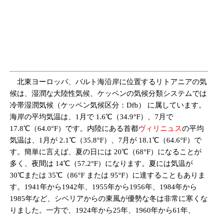
北東ヨーロッパ、バルト海沿岸に位置するリトアニアの気
候は、湿潤な大陸性気候、ケッペンの気候分類システムでは
冷帯湿潤気候（ケッペン気候区分：Dfb） に属しています。
海岸の平均気温は、1月で 1.6℃（34.9°F）、7月で
17.8℃（64.0°F）です。内陸にある首都
ヴィリニュス
の平均
気温は、1月が 2.1℃（35.8°F）、7月が 18.1℃（64.6°F）で
す。簡単に言えば、夏の日には 20℃（68°F）になることが
多く、夜間は 14℃（57.2°F）になります。夏には気温が
30℃または 35℃（86°F または 95°F）に達することもありま
す。1941年から1942年、1955年から1956年、1984年から
1985年など、シベリアからの東風が優勢な冬は非常に寒くな
りました。一方で、1924年から25年、1960年から61年、