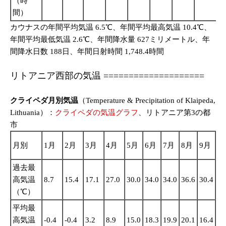
（時
間）
カウナスの年間平均気温 6.5℃、年間平均最高気温 10.4℃、
年間平均最低気温 2.6℃、年間降水量 627ミリメートル、年
間降水日数 188日、年間日射時間 1,748.4時間
リトアニア西部の気温 ====================
クライペダ月別気温
（Temperature & Precipitation of Klaipeda,
Lithuania）：
クライペダの気温グラフ
、リトアニア第3の都
市
10
月別
1月
2月
3月
4月
5月
6月
7月
8月
9月
月
過去最
高気温
8.7
15.4
17.1
27.0
30.0
34.0
34.0
36.6
30.4
22
（℃）
平均最
高気温
-0.4
-0.4
3.2
8.9
15.0
18.3
19.9
20.1
16.4
11