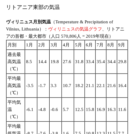
リトアニア東部の気温
ヴィリニュス月別気温
（Temperature & Precipitation of
Vilnius, Lithuania）：
ヴィリニュスの気温グラフ
、リトアニ
アの首都・最大都市（人口 570,806人 = 2019年現在）
月別
1月
2月
3月
4月
5月
6月
7月
8月
9月
1
過去最
高気温
8.5
14.4
19.8
27.6
31.8
33.4
35.4
34.4
29.8
24
（℃）
平均最
高気温
-3.5
-1.7
3.3
10.7
18.2
21.1
22.1
21.6
16.4
10
（℃）
平均気
温
-6.1
-4.8
-0.6
5.7
12.5
15.8
16.9
16.3
11.6
6.
（℃）
平均最
低気温
-8.7
-7.6
-3.8
1.6
7.5
10.8
12.3
11.5
7.7
3.