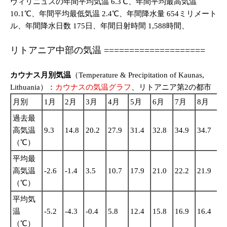
ヴィリニュスの年間平均気温 6.3℃、年間平均最高気温
10.1℃、年間平均最低気温 2.4℃、年間降水量 654ミリメート
ル、年間降水日数 175日、年間日射時間 1,588時間、
リトアニア中部の気温 ====================
カウナス月別気温
（Temperature & Precipitation of Kaunas,
Lithuania）：
カウナスの気温グラフ
、リトアニア第2の都市
月別
1月
2月
3月
4月
5月
6月
7月
8月
9
過去最
高気温
9.3
14.8
20.2
27.9
31.4
32.8
34.9
34.7
29
（℃）
平均最
高気温
-2.6
-1.4
3.5
10.7
17.9
21.0
22.2
21.9
16
（℃）
平均気
温
-5.2
-4.3
-0.4
5.8
12.4
15.8
16.9
16.4
11
（℃）