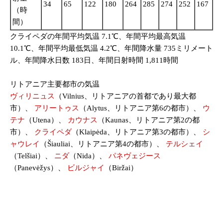
34
65
122
180
264
285
274
252
167
10
（時
間）
クライペダの年間平均気温 7.1℃、年間平均最高気温
10.1℃、年間平均最低気温 4.2℃、年間降水量 735ミリメート
ル、年間降水日数 183日、年間日射時間 1,811時間
リトアニア主要都市の気温
ヴィリニュス
（Vilnius、リトアニアの首都であり最大都
市）、
アリートゥス
（Alytus、リトアニア第6の都市）、
ウ
テナ
（Utena）、
カウナス
（Kaunas、リトアニア第2の都
市）、
クライペダ
（Klaipėda、リトアニア第3の都市）、
シ
ャウレイ
（Šiauliai、リトアニア第4の都市）、
テルシェイ
（Telšiai）、
ニダ
（Nida）、
パネヴェジース
（Panevėžys）、
ビルジャイ
（Biržai）