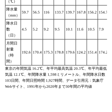
（℃）
降水量
59.7
56.5
116
133.7
139.7
167.8
156.2
154.7
2
（mm）
降水日
数
4.5
5.2
9.2
9.5
10.1
11.6
10.5
7.9
1
（日）
月間日
射量
192.6
170.4
175.3
178.8
179.6
124.2
151.4
174.2
1
（時
間）
東京の年間気温 16.2℃、年平均最高気温 20.3℃、年平均最低
気温 12.1℃、年間降水量 1,598ミリメートル、年間降水日数
103日間、年間日照時間 1,927時間、データ引用元：気象庁
Webサイト、1991年から2020年まで30年間の平均値