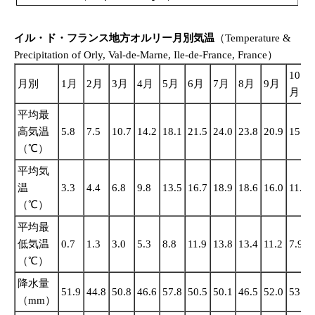
イル・ド・フランス地方オルリー月別気温
（Temperature &
Precipitation of Orly, Val-de-Marne, Ile-de-France, France）
10
月別
1月
2月
3月
4月
5月
6月
7月
8月
9月
月
平均最
高気温
5.8
7.5
10.7
14.2
18.1
21.5
24.0
23.8
20.9
15.9
（℃）
平均気
温
3.3
4.4
6.8
9.8
13.5
16.7
18.9
18.6
16.0
11.9
（℃）
平均最
低気温
0.7
1.3
3.0
5.3
8.8
11.9
13.8
13.4
11.2
7.9
（℃）
降水量
51.9
44.8
50.8
46.6
57.8
50.5
50.1
46.5
52.0
53.2
（mm）