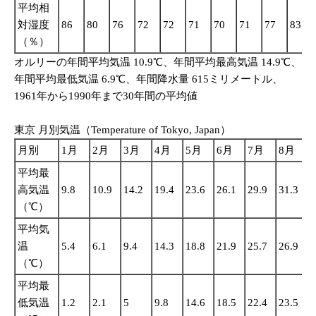
平均相
対湿度
86
80
76
72
72
71
70
71
77
83
（％）
オルリーの年間平均気温 10.9℃、年間平均最高気温 14.9℃、
年間平均最低気温 6.9℃、年間降水量 615ミリメートル、
1961年から1990年まで30年間の平均値
東京 月別気温（Temperature of Tokyo, Japan）
月別
1月
2月
3月
4月
5月
6月
7月
8月
平均最
高気温
9.8
10.9
14.2
19.4
23.6
26.1
29.9
31.3
2
（℃）
平均気
温
5.4
6.1
9.4
14.3
18.8
21.9
25.7
26.9
2
（℃）
平均最
低気温
1.2
2.1
5
9.8
14.6
18.5
22.4
23.5
2