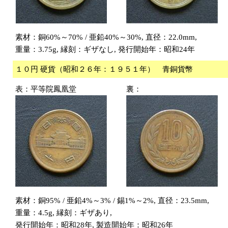
素材：銅60%～70% / 亜鉛40%～30%, 直径：22.0mm,
重量：3.75g, 縁刻：ギザなし, 発行開始年：昭和24年
１０円 硬貨（昭和２６年：１９５１年） 青銅貨幣
表：平等院鳳凰堂
裏：
素材：銅95% / 亜鉛4%～3% / 錫1%～2%, 直径：23.5mm,
重量：4.5g, 縁刻：ギザあり,
発行開始年：昭和28年, 製造開始年：昭和26年