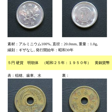
素材：アルミニウム100%, 直径：20.0mm, 重量：1.0g,
縁刻：ギザなし, 発行開始年：昭和30年
５円 硬貨 明朝体 （昭和２５年：１９５０年） 黄銅貨幣
表：稲穂、歯車、水
裏：