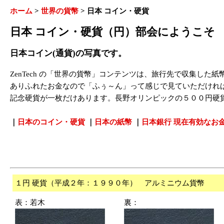
ホーム
>
世界の貨幣
>
日本 コイン・硬貨
日本 コイン・硬貨（円）部会にようこそ
日本コイン(通貨)の写真です。
ZenTech の「世界の貨幣」コンテンツは、旅行先で収集した
ありふれたお金なので「ふぅ～ん」って感じで見ていただけれ
記念硬貨が一枚だけあります。長野オリンピックの５００円硬
｜
日本のコイン・硬貨
｜
日本の紙幣
｜
日本銀行 現在有効なお
１円 硬貨（平成２年：１９９０年） アルミニウム貨幣
表：若木
裏：