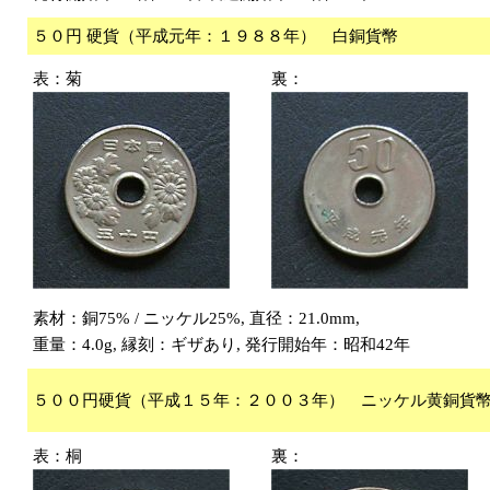
５０円 硬貨（平成元年：１９８８年） 白銅貨幣
表：菊
裏：
素材：銅75% / ニッケル25%, 直径：21.0mm,
重量：4.0g, 縁刻：ギザあり, 発行開始年：昭和42年
５００円硬貨（平成１５年：２００３年） ニッケル黄銅貨
表：桐
裏：