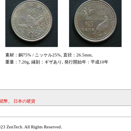
素材：銅75% / ニッケル25%, 直径：26.5mm,
重量：7.20g, 縁刻：ギザあり, 発行開始年：平成10年
紙幣
、
日本の硬貨
enTech. All Rights Reserved.