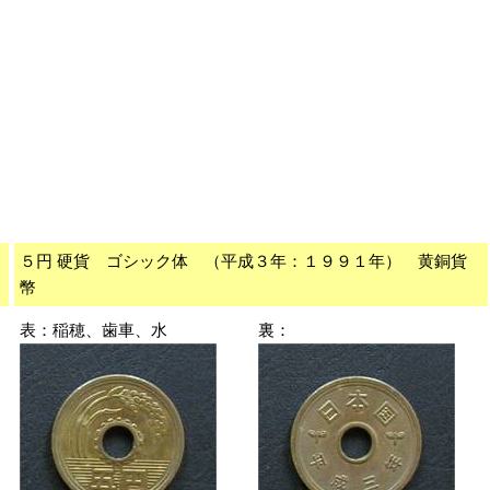
５円 硬貨 ゴシック体 （平成３年：１９９１年） 黄銅貨
幣
表：稲穂、歯車、水
裏：