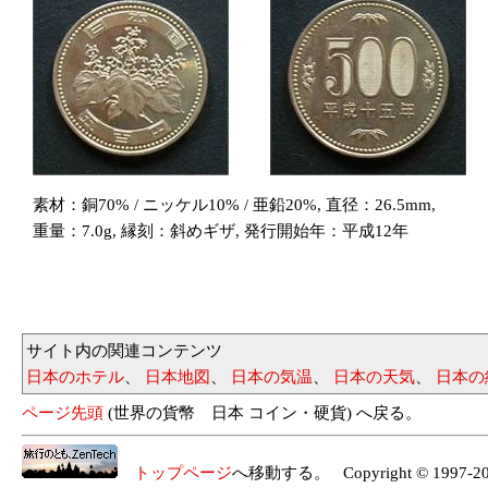
素材：銅70% / ニッケル10% / 亜鉛20%, 直径：26.5mm,
重量：7.0g, 縁刻：斜めギザ, 発行開始年：平成12年
サイト内の関連コンテンツ
日本のホテル
、
日本地図
、
日本の気温
、
日本の天気
、
日本の
ページ先頭
(世界の貨幣 日本 コイン・硬貨) へ戻る。
トップページ
へ移動する。 Copyright © 1997-2023 Z