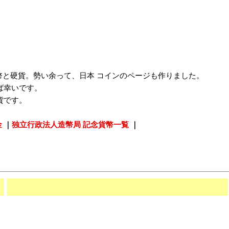
紙幣と硬貨。勢い余って、日本 コインのページも作りました。
ば幸いです。
貨です。
金
｜
独立行政法人造幣局 記念貨幣一覧
｜