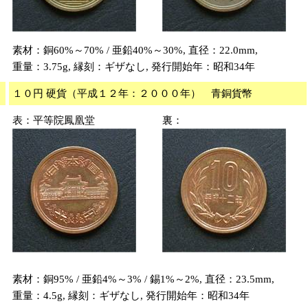
素材：銅60%～70% / 亜鉛40%～30%, 直径：22.0mm,
重量：3.75g, 縁刻：ギザなし, 発行開始年：昭和34年
１０円 硬貨（平成１２年：２０００年） 青銅貨幣
表：平等院鳳凰堂
裏：
素材：銅95% / 亜鉛4%～3% / 錫1%～2%, 直径：23.5mm,
重量：4.5g, 縁刻：ギザなし, 発行開始年：昭和34年