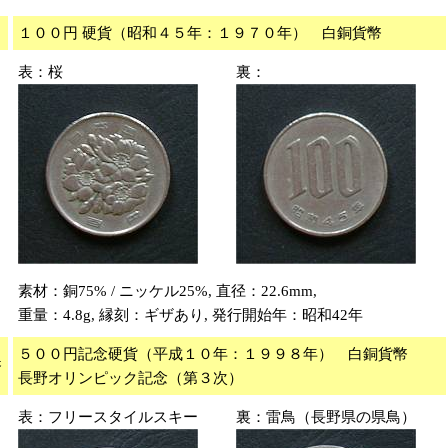
１００円 硬貨（昭和４５年：１９７０年） 白銅貨幣
表：桜
裏：
素材：銅75% / ニッケル25%, 直径：22.6mm,
重量：4.8g, 縁刻：ギザあり, 発行開始年：昭和42年
５００円記念硬貨（平成１０年：１９９８年） 白銅貨幣
幣
長野オリンピック記念（第３次）
表：フリースタイルスキー
裏：雷鳥（長野県の県鳥）