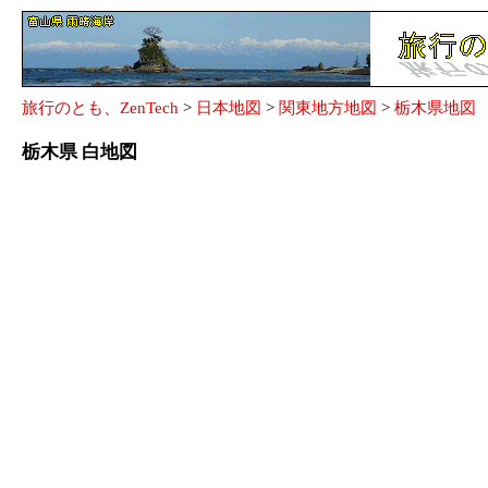
旅行のとも、ZenTech
>
日本地図
>
関東地方地図
>
栃木県地図
栃木県 白地図