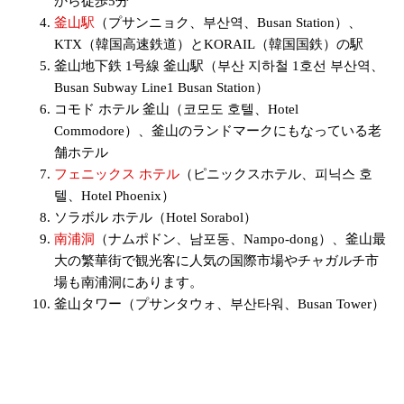
から徒歩5分
釜山駅
（プサンニョク、부산역、Busan Station）、
KTX（韓国高速鉄道）とKORAIL（韓国国鉄）の駅
釜山地下鉄 1号線 釜山駅（부산 지하철 1호선 부산역、
Busan Subway Line1 Busan Station）
コモド ホテル 釜山（코모도 호텔、Hotel
Commodore）、釜山のランドマークにもなっている老
舗ホテル
フェニックス ホテル
（ピニックスホテル、피닉스 호
텔、Hotel Phoenix）
ソラボル ホテル（Hotel Sorabol）
南浦洞
（ナムポドン、남포동、Nampo-dong）、釜山最
大の繁華街で観光客に人気の国際市場やチャガルチ市
場も南浦洞にあります。
釜山タワー（プサンタウォ、부산타워、Busan Tower）