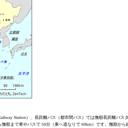
ilway Station）、長距離バス（都市間バス）では撫順長距離バスターミ
ら撫順まで車やバスで 50分（東へ道なりで 60km）です。撫順から