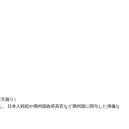
露天掘り）
転し、日本人戦犯や満州国政府高官など満州国に関与した溥儀な