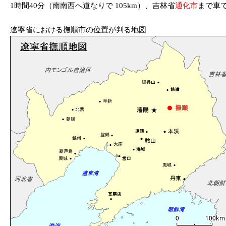
1時間40分（南南西へ道なりで 105km）、吉林省
通化市
まで車で
遼寧省における撫順市の位置が判る地図