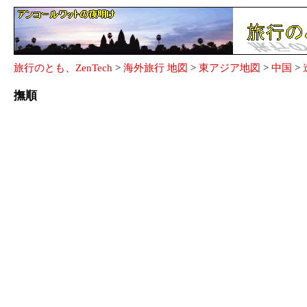
旅行のとも、ZenTech
>
海外旅行 地図
>
東アジア地図
>
中国
>
撫順