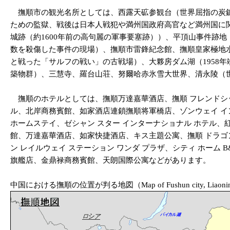
撫順市の観光名所としては、西露天砿参観台（世界屈指の炭鉱（
ための監獄、戦後は日本人戦犯や満州国政府高官など満州国に
城跡（約1600年前の高句麗の軍事要塞跡））、平頂山事件跡地
数を殺傷した事件の現場）、撫順市雷鋒紀念館、撫順皇家極地水
と戦った「サルフの戦い」の古戦場）、大夥房ダム湖（1958
築物群）、三慧寺、羅台山荘、努爾哈赤氷雪大世界、清永陵（
撫順のホテルとしては、撫順万達嘉華酒店、撫順 フレンドシップ
ル、北岸商務賓館、如家酒店連鎖撫順将軍橋店、ゾンウェイ イン
ホームステイ、ゼシャン スター インターナショナル ホテル
館、万達嘉華酒店、如家快捷酒店、キス主題公寓、撫順 ドラゴ
ン レイルウェイ ステーション ワンダ プラザ、シティ ホーム
旗艦店、金鼎禄商務賓館、天朗国際公寓などがあります。
中国における撫順の位置が判る地図（Map of Fushun city, Liaoning provi