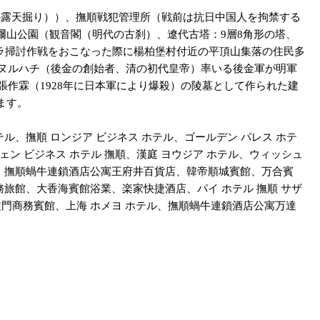
の露天掘り））、撫順戦犯管理所（戦前は抗日中国人を拘禁する
山公園（観音閣（明代の古刹）、遼代古塔：9層8角形の塔、
ゲリラ掃討作戦をおこなった際に楊柏堡村付近の平頂山集落の住民多
にヌルハチ（後金の創始者、清の初代皇帝）率いる後金軍が明軍
張作霖（1928年に日本軍により爆殺）の陵墓として作られた建
ます。
、撫順 ロンジア ビジネス ホテル、ゴールデン パレス ホテ
ン ビジネス ホテル 撫順、漢庭 ヨウジア ホテル、ウィッシュ
館、撫順蝸牛連鎖酒店公寓王府井百貨店、韓帝順城賓館、万合賓
旅館、大香海賓館浴業、楽家快捷酒店、パイ ホテル 撫順 サザ
凱旋門商務賓館、上海 ホメヨ ホテル、撫順蝸牛連鎖酒店公寓万達