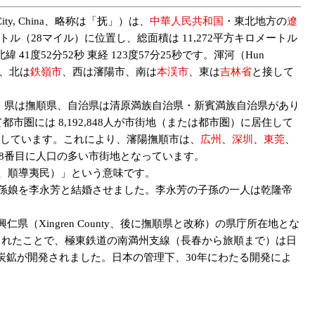
, China、略称は「抚」）は、
中華人民共和国
・東北地方の
遼
ートル（28マイル）に位置し、総面積は 11,272平方キロメートル
41度52分52秒 東経 123度57分25秒です。渾河（Hun
、北は
鉄嶺市
、西は瀋陽市、南は
本渓市
、東は
吉林省
と接して
・東洲区、県は撫順県、自治県は清原満族自治県・新賓満族自治県があり
市圏には 8,192,848人が市街地（または都市圏）に居住して
含しています。これにより、瀋陽撫順市は、
広州
、
深圳
、
東莞
、
 8番目に人口の多い市街地となっています。
、順導夷民）」という意味です。
の孫娘を李永芳と結婚させました。李永芳の子孫の一人は乾隆帝
（Xingren County、後に撫順県と改称）の県庁所在地とな
結されたことで、極東鉄道の南満州支線（長春から旅順まで）は日
鉱が開発されました。日本の管理下、30年にわたる開発によ