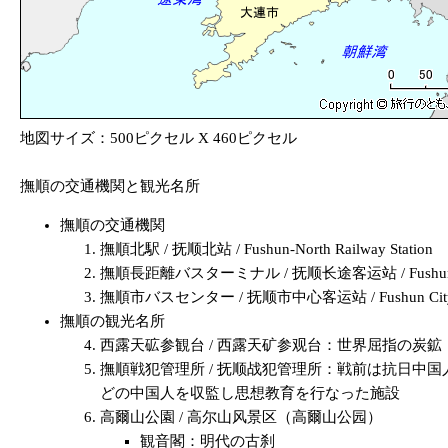
地図サイズ：500ピクセル X 460ピクセル
撫順の交通機関と観光名所
撫順の交通機関
撫順北駅 / 抚顺北站 / Fushun-North Railway Station
撫順長距離バスターミナル / 抚顺长途客运站 / Fushun Bu
撫順市バスセンター / 抚顺市中心客运站 / Fushun City B
撫順の観光名所
西露天砿参観台 / 西露天矿参观台：世界屈指の炭鉱
撫順戦犯管理所 / 抚顺战犯管理所：戦前は抗日
どの中国人を収監し思想教育を行なった施設
高爾山公園 / 高尔山风景区（高爾山公园）
観音閣：明代の古刹