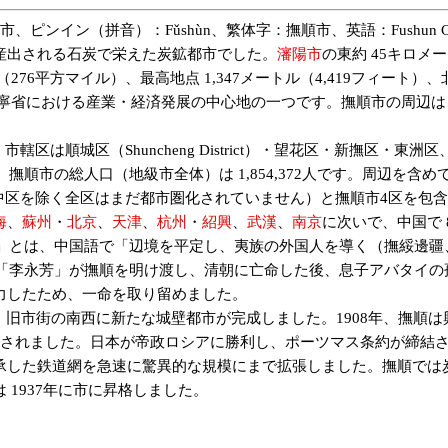
イン（拼音）：Fǔshùn、繁体字：撫順市、英語：Fushun City
産出される石炭で栄えた炭鉱都市でした。
瀋陽市
の東約 45キロメ
76平方マイル）、最高地点 1,347メートル（4,419フィート）、北緯 
、遼寧省における産業・経済発展の中心地の一つです。撫順市の周辺は
区は順城区（Shuncheng District）・望花区・新撫区
順市の総人口（地級市全体）は 1,854,372人です。周辺を含めて都
遼中区を除く全区はまだ都市圏化されていません）と撫順市4区を包
海
、
蘇州
・
北京
、
天津
、
杭州
・
紹興
、
武漢
、
南京
に次いで、中国で
順」とは、中国語で「辺境を平定し、夷族の外国人を導く（撫綏邊疆
軍「李永芳」が撫順を明け渡し、清朝に亡命した後、息子アバタイ
力したため、一命を取り留めました。
市街の南西に新たな城壁都市が完成しました。1908年、撫順は興仁県
に占領されました。日本が帝政ロシアに勝利し、ポーツマス条約が締
承した鉄道網を急速に驚異的な規模にまで拡張しました。撫順では炭
1937年に市に昇格しました。