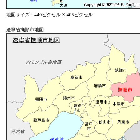
地図サイズ：440ピクセル X 405ピクセル
遼寧省撫順市地図