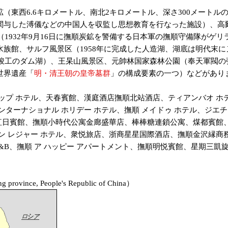
東西6.6キロメートル、南北2キロメートル、深さ300メートル
関与した溥儀などの中国人を収監し思想教育を行なった施設）、高爾
（1932年9月16日に撫順炭鉱を警備する日本軍の撫順守備隊が
族館、サルフ風景区（1958年に完成した人造湖、湖底は明代末
年竣工のダム湖）、王杲山風景区、元帥林国家森林公園（奉天軍閥の
世界遺産「
明・清王朝の皇帝墓群
」の構成要素の一つ）などがあり
 ホテル、天春賓館、漢庭酒店撫順北站酒店、ティアンバオ ホテル
ターナショナル ホリデー ホテル、撫順 メイドゥ ホテル、ジエチェ
、紅日賓館、撫順小時代公寓金廊盛華店、棒棒糖連鎖公寓、煤都賓
ン レジャー ホテル、衆悦旅店、浙商星星国際酒店、撫順金沢縁商務
 B&B、撫順 ア ハッピー アパートメント、撫順明悦賓館、星期三
nce, People's Republic of China）