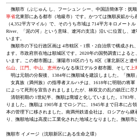
撫順市（ぶじゅん し、フーシュン シー、中国語簡体字：抚顺市、ピン
寧省
北東部にある都市（地級市）です。かつては撫順炭鉱から
（4,352平方マイル）で、そのうち市域は 714平方キロメートル（2
River、「泥の河」という意味、遼河の支流）沿いに位置し
います。
撫順市の下位行政区画は 4市轄区・1県・2自治県で構成され、市轄
ます。市政府所在地は順城区です。2020年の国勢調査によると、撫
います。この都市圏は、瀋陽市10区のうち 8区（瀋北新区と
仏山
、
江門
、
中山
、
恵州
からなる珠江デルタ都市圏、そして
上
明は元朝の分裂後、1384年に撫順城を建設しました。「撫
女真族（満州族）の指導者ヌルハチは、1618年に明朝の将
によって死刑を宣告されましましたが、林双文の乱の鎮圧に尽
清朝初期の 1世紀半、撫順は廃墟と化していました。1783年、旧
りました。撫順は 1905年までロシアに、1945年まで日本
本の管理下に移されました。南満州鉄道会社は、ロシアから継
り、撫順地域は高度に工業化された地域となりました。撫順市は 
撫順市 イメージ（沈順新区にある生命之環）