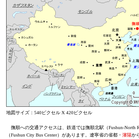
地図サイズ：540ピクセル X 420ピクセル
撫順への交通アクセスは、鉄道では撫順北駅（Fushun-North Ra
（Fushun City Bus Center）があります。遼寧省の省都・
瀋陽
か